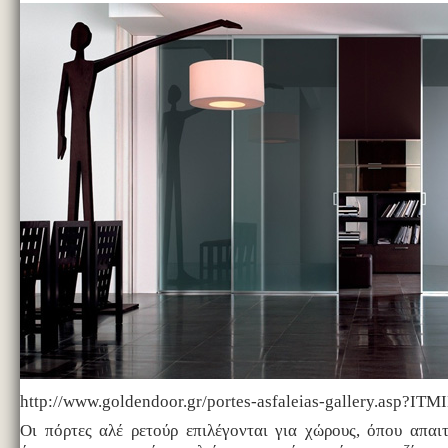
http://www.goldendoor.gr/portes-asfaleias-gallery.asp
Οι πόρτες αλέ ρετούρ επιλέγονται για χώρους, όπου απαι