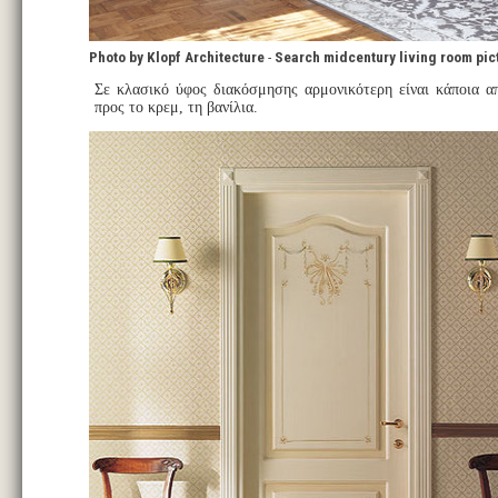
Photo by Klopf Architecture
-
Search midcentury living room pic
Σε κλασικό ύφος διακόσμησης αρμονικότερη είναι κάποια α
προς το κρεμ, τη βανίλια.