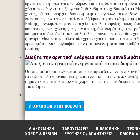
αρχιτεκτονική εσωτερικών χώρων και στη διακόσμηση είναι
χώρου του ύπνου του ζευγαριού, δηλαδή στο σχεδιασμό του Ma
χώρες, όπου υπάρχει διαθεσιμότητα μεγάλων οικοπέδων 
διαστάσεις των υπνοδωματίων αυξήθηκαν σημαντικά ή ακόμη κ
Επίσης, ενσωματώθηκαν στοιχεία και λειτουργίες όπως ένα
καθιστικό, ένας χώρος για γυμναστική, ένα δωμάτιο για τα ρο
και φυσικά ένα άνετο και πολυτελές μπάνιο, στο οποίο έχε
ζευγάρι. Μάλιστα τα τελευταία χρόνια χρησιμοποιείται αρκετά 
προκειμένου να περιγράψει εκείνα τα υπνοδωμάτια που διαθέτο
σουίτας.
Διώξτε την αρνητική ενέργεια από το υπνοδωμάτ
Οι περισσότεροι άνθρωποι που αποφασίζουν να ανακαινίσ
εστιάζουν στην ανακαίνιση κουζίνας και στην ανακαίνιση
σημαντικοί είναι και άλλοι χώροι όπως τα υπνοδωμάτια, τ
τραπεζαρία.
επιστροφή στην κορυφή
ΔΙΑΚΟΣΜΗΣΗ
ΠΑΡΟΥΣΙΑΣΕΙΣ
ΒΙΒΛΙΟΘΗΚΗ
ΤΕΧΝΙ
ΧΩΡΟΥ & DESIGN
ΕΡΩΤΗΣΕΙΣ / ΑΠΑΝΤΗΣΕΙΣ
ΟΜΟΡΦΙΑ