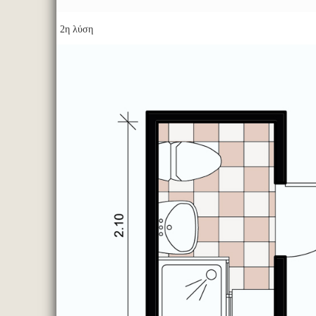
2η λύση