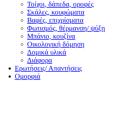
Τοίχοι, δάπεδα, οροφές
Σκάλες, κουφώματα
Βαφές, επιχρίσματα
Φωτισμός, θέρμανση/ ψύξη
Μπάνιο, κουζίνα
Οικολογική δόμηση
Δομικά υλικά
Διάφορα
Ερωτήσεις/ Απαντήσεις
Ομορφιά