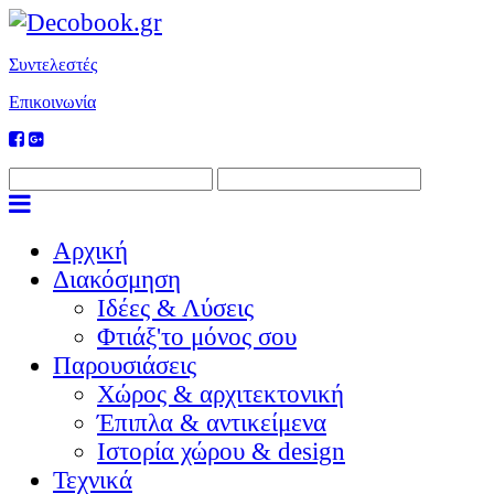
Συντελεστές
Επικοινωνία
Αρχική
Διακόσμηση
Ιδέες & Λύσεις
Φτιάξ'το μόνος σου
Παρουσιάσεις
Χώρος & αρχιτεκτονική
Έπιπλα & αντικείμενα
Ιστορία χώρου & design
Τεχνικά