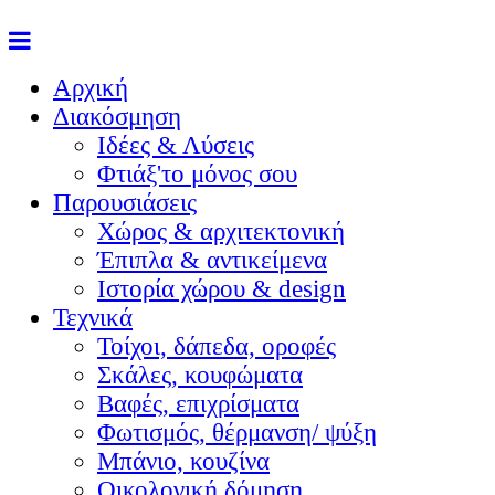
Αρχική
Διακόσμηση
Ιδέες & Λύσεις
Φτιάξ'το μόνος σου
Παρουσιάσεις
Χώρος & αρχιτεκτονική
Έπιπλα & αντικείμενα
Ιστορία χώρου & design
Τεχνικά
Τοίχοι, δάπεδα, οροφές
Σκάλες, κουφώματα
Βαφές, επιχρίσματα
Φωτισμός, θέρμανση/ ψύξη
Μπάνιο, κουζίνα
Οικολογική δόμηση