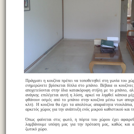
Πράγματι η κουζίνα πρέπει να τοποθετηθεί στη γωνία του χώ
ενημερώνετε βρίσκεται δίπλα στο μπάνιο. Βέβαια οι κουζίνες
αποχετεύονται στην ίδια κατακόρυφη στήλη με το μπάνιο, αλ
ανάγκης επιλέγεται αυτή η λύση, αρκεί να ληφθεί κάποια μέ
φθάνουν οσμές από το μπάνιο στην κουζίνα μέσω των αποχ
κλπ). Η κουζίνα θα έχει τα απολύτως απαραίτητα ντουλάπια,
αρκετός χώρος για την ανάπτυξη ενός μικρού καθιστικού και τ
Όπως φαίνεται στις φωτό, η πόρτα του χώρου έχει αφαιρεθ
λαμβάνουμε υπόψη μας για την πρόταση μας, καθώς και α
ζωτικό χώρο.