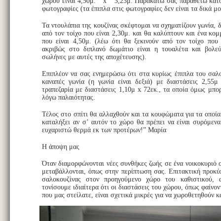
χώρου είναι 4,50μ. x 3,23μ. Παρακάτω σας παραθέτω κάτο
φωτογραφίες (τα έπιπλα στις φωτογραφίες δεν είναι τα δικά μο
Τα ντουλάπια της κουζίνας σκέφτομαι να σχηματίζουν γωνία, 
από τον τοίχο που είναι 2,30μ. και θα καλύπτουν και ένα κομ
που είναι 4,50μ. (λέω ότι θα ξεκινούν από τον τοίχο που ε
ακριβώς στο διπλανό δωμάτιο είναι η τουαλέτα και βολεύ
σωλήνες με αυτές της αποχέτευσης).
Επιπλέον να σας ενημερώσω ότι στα κυρίως έπιπλα του σαλο
καναπές γωνία (η γωνία είναι δεξιά) με διαστάσεις 2,55μ
τραπεζαρία με διαστάσεις 1,10μ x 72εκ., τα οποία όμως μπο
λόγω παλαιότητας.
Τέλος στο σπίτι θα αλλαχθούν και τα κουφώματα για τα οποί
καταλήξει αν σ’ αυτόν το χώρο θα πρέπει να είναι συρόμενα
ευχαριστώ θερμά εκ των προτέρων!” Μαρία
Η άποψη μας
Όταν διαμορφώνονται νέες συνθήκες ζωής σε ένα νοικοκυριό 
μεταβάλλονται, όπως στην περίπτωση σας. Επιτακτική προκύπ
σαλοκουζίνας στον προηγούμενο χώρο του καθιστικού, 
τονίσουμε ιδιαίτερα ότι οι διαστάσεις του χώρου, όπως φαίνο
που μας στείλατε, είναι σχετικά μικρές για να χωροθετηθούν κα