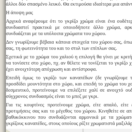
άλλοι δύο σπασμένο λευκό. Θα εκτιμούσα ιδιαίτερα μια απάν
Η άποψη μας
Αρχικά αναφέρουμε ότι το γκρίζο χρώμα είναι ένα ουδέτε
συνδυαστεί πρακτικά με οποιοδήποτε άλλο χρώμα, αρ
συνδυάζεται με τα υπόλοιπα χρώματα του χώρου.
Δεν γνωρίζουμε βέβαια κάποια στοιχεία του χώρου σας, όπ
σας, τη φωτεινότητα του και το στυλ των επίπλων σας.
Σχετικά με το χρώμα του χαλιού η επιλογή θα γίνει με κριτή
να τονίσετε στο χώρο, πχ. αν θέλετε να τονίζεται το γκρίζο 
έχει ανοιχτότερη απόχρωση και αντίστροφα.
Επειδή όμως το γκρίζο των καναπέδων (δε γνωρίζουμε 
προσδίδει μουντότητα στο χώρο, και επειδή το χρώμα του χα
δεσμευτικό, προτείνουμε να επιλέξετε χαλί σε ανοιχτό ο
σύγχρονος συνδυασμός είναι το μπεζ με γκρι.
Για τις κουρτίνες προτείνουμε χρώμα, είτε απαλό, είτε
προτιμήσεις σας και το μέγεθος του χώρου. Κινηθείτε σε απ
βαθυκόκκινου που συνδυάζονται αρμονικά με τα χρώματ
γκρίζους καναπέδες, στους οποίους ρίξτε χρωματιστά μαξιλάρ