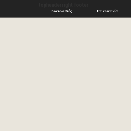
topheaderright footer
Συντελεστές
Επικοινωνία