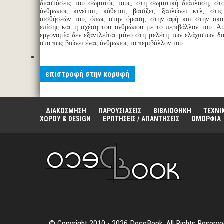
διαστάσεις του σώματός τους, στη σωματική διάπλαση, στ
άνθρωπος κινείται, κάθεται, βασίζει, ξαπλώνει κτλ, στι
αισθήσεών του, όπως στην όραση, στην αφή και στην ακοή
επίσης και η σχέση του ανθρώπου με το περιβάλλον του. Αυ
εργονομία δεν εξαντλείται μόνο στη μελέτη των ελάχιστων δ
στο πως βιώνει ένας άνθρωπος το περιβάλλον του.
επιστροφή στην κορυφή
ΔΙΑΚΟΣΜΗΣΗ
ΠΑΡΟΥΣΙΑΣΕΙΣ
ΒΙΒΛΙΟΘΗΚΗ
ΤΕΧΝΙ
ΧΩΡΟΥ & DESIGN
ΕΡΩΤΗΣΕΙΣ / ΑΠΑΝΤΗΣΕΙΣ
ΟΜΟΡΦΙΑ
© Copyright 2010 -
2026 DecoBook. All Rights Reserv