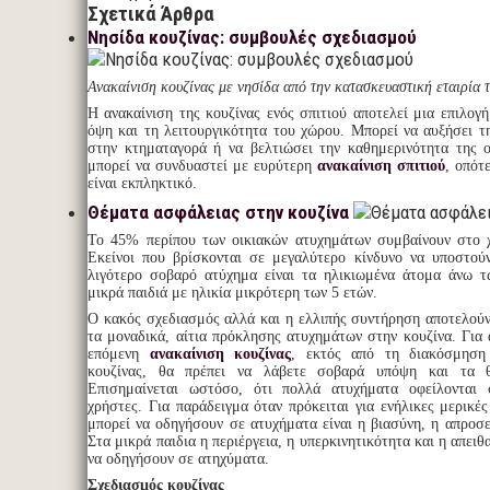
Σχετικά Άρθρα
Νησίδα κουζίνας: συμβουλές σχεδιασμού
Ανακαίνιση κουζίνας με νησίδα από την κατασκευαστική εταιρία
Η ανακαίνιση της κουζίνας ενός σπιτιού αποτελεί μια επιλογή
όψη και τη λειτουργικότητα του χώρου. Μπορεί να αυξήσει τη
στην κτηματαγορά ή να βελτιώσει την καθημερινότητα της ο
μπορεί να συνδυαστεί με ευρύτερη
ανακαίνιση σπιτιού
, οπότ
είναι εκπληκτικό.
Θέματα ασφάλειας στην κουζίνα
Το 45% περίπου των οικιακών ατυχημάτων συμβαίνουν στο χ
Εκείνοι που βρίσκονται σε μεγαλύτερο κίνδυνο να υποστού
λιγότερο σοβαρό ατύχημα είναι τα ηλικιωμένα άτομα άνω τ
μικρά παιδιά με ηλικία μικρότερη των 5 ετών.
Ο κακός σχεδιασμός αλλά και η ελλιπής συντήρηση αποτελούν 
τα μοναδικά, αίτια πρόκλησης ατυχημάτων στην κουζίνα. Για 
επόμενη
ανακαίνιση κουζίνας
, εκτός από τη διακόσμηση
κουζίνας, θα πρέπει να λάβετε σοβαρά υπόψη και τα θ
Επισημαίνεται ωστόσο, ότι πολλά ατυχήματα οφείλονται 
χρήστες. Για παράδειγμα όταν πρόκειται για ενήλικες μερικέ
μπορεί να οδηγήσουν σε ατυχήματα είναι η βιασύνη, η απροσε
Στα μικρά παιδια η περιέργεια, η υπερκινητικότητα και η απειθ
να οδηγήσουν σε ατηχύματα.
Σχεδιασμός κουζίνας