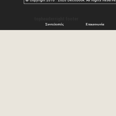
topheaderright footer
Συντελεστές
Επικοινωνία