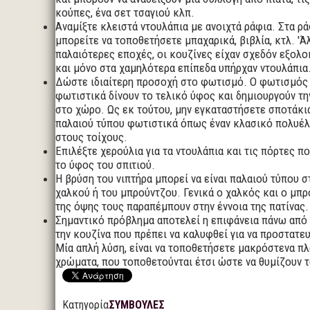
κούπες, ένα σετ τσαγιού κλπ.
Αναμίξτε κλειστά ντουλάπια με ανοιχτά ράφια. Στα ρά
μπορείτε να τοποθετήσετε μπαχαρικά, βιβλία, κτλ. 'Ά
παλαιότερες εποχές, οι κουζίνες είχαν σχεδόν εξολ
και μόνο στα χαμηλότερα επίπεδα υπήρχαν ντουλάπια
Δώστε ιδιαίτερη προσοχή στο φωτισμό. Ο φωτισμός 
φωτιστικά δίνουν το τελικό ύφος και δημιουργούν τ
στο χώρο. Ως εκ τούτου, μην εγκαταστήσετε σποτάκια
παλαιού τύπου φωτιστικά όπως έναν κλασικό πολυέλ
στους τοίχους.
Επιλέξτε χερούλια για τα ντουλάπια και τις πόρτες πο
το ύφος του σπιτιού.
Η βρύση του νιπτήρα μπορεί να είναι παλαιού τύπου 
χαλκού ή του μπρούντζου. Γενικά ο χαλκός και ο μπ
της όψης τους παραπέμπουν στην έννοια της πατίνας.
Σημαντικό πρόβλημα αποτελεί η επιφάνεια πάνω από 
την κουζίνα που πρέπει να καλυφθεί για να προστατευ
Μία απλή λύση, είναι να τοποθετήσετε μακρόστενα πλ
χρώματα, που τοποθετούνται έτσι ώστε να θυμίζουν 
Κατηγορία
ΣΥΜΒΟΥΛΕΣ