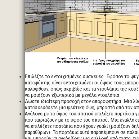
Επιλέξτε το εντοιχισμένες συσκευές. Εφόσον το ψυγ
καταψύκτης είναι εντοιχισμένοι οι όψεις τους μπορο
καλυφθούν, όπως ακριβώς και τα ντουλάπια της κουζί
να μοιάζουν εξωτερικά με μεγάλα ντουλάπια.
Δώστε ιδιαίτερη προσοχή στον αποροφητήρα. Μια λύσ
κατασκευάσετε μια ψεύτικη όψη, μπροστά από τον α
Ανάλογα με το ύφος του σπιτιού επιλέξτε πορτάκια γι
που ταιριάζουν με το ύφος του σπιτιού. Μια εναλλακτ
να επιλέξετε πορτάκια που έχουν γυαλί (μοιάζουν δη
παραθύρων). Τα πορτάκια αυτά παραπέμπουν σε παλα
και μπορούν να αναδείξουν μια συλλογή από πιάτα, τι