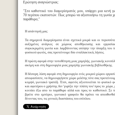
Ερώτηση αναγνώστριας:
"Στο καθιστικό του διαμερίσματός μου, υπάρχει μια κενή γ
70 περίπου εκατοστών. Πως μπορώ να αξιοποιήσω τη γωνία χ
παράθυρο;"
Η απάντησή μας:
Τα σημερινά διαμερίσματα είναι σχετικά μικρά και οι περισσότε
αυξημένες ανάγκες σε χώρους αποθήκευσης και εργασία
συγκεκριμένη γωνία και λαμβάνοντας υπόψην την ύπαρξη του π
φυσικού φωτός, σας προτείνουμε δύο εναλλακτικές λήσεις.
Η πρώτη αφορά στην τοποθέτηση μιας χαμηλής, γωνιακής κονσόλ
ακόμη και στη δημιουργία μιας χαμηλής γωνιακής βιβλιοθήκης.
Η δέυτερη λύση αφορά στη δημιουργία ενός μικρού χώρου εργασία
αποφασίσετε, να δημιουργήσετε χώρο μελέτης τότε σας προτείνουμ
κομψό, γωνιακό τραπέζι. Έτσι, αφενός αξιοποιείται το φυσικό 
και αφετέρου ο χρήστης δεν 'γυρίζει την πλάτη του' προς το χώρο,
κοιτάει έξω απο το παράθυρο αλλά και προς το καθιστικό. Σε 
βρείτε στο εμπόριο, γωνιακό γραφείο θα πρέπει να απευθυνθε
δίνοντας του, τις γενικές διαστάσεις του επίπλου.