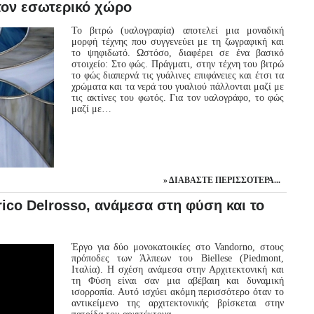
τον εσωτερικό χώρο
Το βιτρώ (υαλογραφία) αποτελεί μια μοναδική
μορφή τέχνης που συγγενεύει με τη ζωγραφική και
το ψηφιδωτό. Ωστόσο, διαφέρει σε ένα βασικό
στοιχείο: Στο φώς. Πράγματι, στην τέχνη του βιτρώ
το φώς διαπερνά τις γυάλινες επιφάνειες και έτσι τα
χρώματα και τα νερά του γυαλιού πάλλονται μαζί με
τις ακτίνες του φωτός. Για τον υαλογράφο, το φώς
μαζί με…
ΔΙΑΒΆΣΤΕ ΠΕΡΙΣΣΌΤΕΡΑ...
rico Delrosso, ανάμεσα στη φύση και το
Έργο για δύο μονοκατοικίες στο Vandorno, στους
πρόποδες των Άλπεων του Biellese (Piedmont,
Ιταλία). Η σχέση ανάμεσα στην Αρχιτεκτονική και
τη Φύση είναι σαν μια αβέβαιη και δυναμική
ισορροπία. Αυτό ισχύει ακόμη περισσότερο όταν το
αντικείμενο της αρχιτεκτονικής βρίσκεται στην