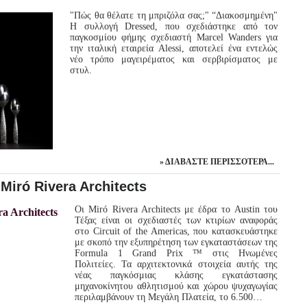
"Πώς θα θέλατε τη μπριζόλα σας;" “Διακοσμημένη"
Η συλλογή Dressed, που σχεδιάστηκε από τον
παγκοσμίου φήμης σχεδιαστή Marcel Wanders για
την ιταλική εταιρεία Alessi, αποτελεί ένα εντελώς
νέο τρόπο μαγειρέματος και σερβιρίσματος με
στυλ.
ΔΙΑΒΆΣΤΕ ΠΕΡΙΣΣΌΤΕΡΑ...
Miró Rivera Architects
Οι Miró Rivera Architects με έδρα το Austin του
Τέξας είναι οι σχεδιαστές των κτιρίων αναφοράς
στο Circuit of the Americas, που κατασκευάστηκε
με σκοπό την εξυπηρέτηση των εγκαταστάσεων της
Formula 1 Grand Prix ™ στις Ηνωμένες
Πολιτείες. Τα αρχιτεκτονικά στοιχεία αυτής της
νέας παγκόσμιας κλάσης εγκατάστασης
μηχανοκίνητου αθλητισμού και χώρου ψυχαγωγίας
περιλαμβάνουν τη Μεγάλη Πλατεία, το 6.500…