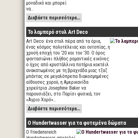
μοναδικό και μπορεί
να…
Διαβάστε περισσότερα...
Το λαμπερό στυλ Art Deco
Art Deco: ένα στυλ πέρα από τα όρια,
ένας κόσμος πολυτέλειας και ουτοπίας, η
χρυσή εποχή του ’20 και του ’30. Ο όρος
φαντασιώνει πλήθος ρομαντικές εικόνες:
ο ήχος από κρυστάλλινα ποτήρια κοκτέιλ
ανακατωμένος με τη βραχνάδα μιας τζαζ
μπάντας σε μεγαλόπρεπα διακοσμημένες
αίθουσες χορού, η Αμερικανίδα
χορεύτρια Josephine Baker να
παρουσιάζει, στο Παρίσι φυσικά, τον
«Άγριο Χορό»…
Διαβάστε περισσότερα...
Ο Hundertwasser για τα φυτεμένα δώματα
O Friedensreich
Hundertwasser αποτελεί