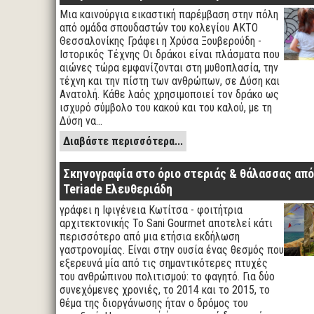
Μια καινούργια εικαστική παρέμβαση στην πόλη
από ομάδα σπουδαστών του κολεγίου ΑΚΤΟ
Θεσσαλονίκης Γράφει η Χρύσα Ξουβερούδη -
Ιστορικός Τέχνης Οι δράκοι είναι πλάσματα που
αιώνες τώρα εμφανίζονται στη μυθοπλασία, την
τέχνη και την πίστη των ανθρώπων, σε Δύση και
Ανατολή. Κάθε λαός χρησιμοποιεί τον δράκο ως
ισχυρό σύμβολο του κακού και του καλού, με τη
Δύση να…
Διαβάστε περισσότερα...
Σκηνογραφία στο όριο στεριάς & θάλασσας από
Teriade Ελευθεριάδη
γράφει η Ιφιγένεια Κωτίτσα - φοιτήτρια
αρχιτεκτονικής Το Sani Gourmet αποτελεί κάτι
περισσότερο από μια ετήσια εκδήλωση
γαστρονομίας. Είναι στην ουσία ένας θεσμός που
εξερευνά μία από τις σημαντικότερες πτυχές
του ανθρώπινου πολιτισμού: το φαγητό. Για δύο
συνεχόμενες χρονιές, το 2014 και το 2015, το
θέμα της διοργάνωσης ήταν ο δρόμος του