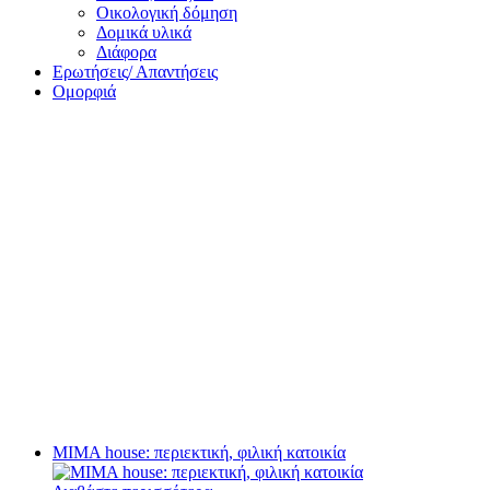
Οικολογική δόμηση
Δομικά υλικά
Διάφορα
Ερωτήσεις/ Απαντήσεις
Ομορφιά
MIMA house: περιεκτική, φιλική κατοικία