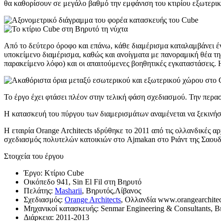
θα καθορίσουν σε μεγάλο βαθμό την εμφάνιση του κτιρίου εξωτερικά
Από το δεύτερο όροφο και επάνω, κάθε διαμέρισμα καταλαμβάνει έ
υποκείμενο διαμέρισμα, καθώς και ανοίγματα με πανοραμική θέα της
παρακείμενο λόφο) και οι απαιτούμενες βοηθητικές εγκαταστάσεις. 
Το έργο έχει φτάσει πλέον στην τελική φάση σχεδιασμού. Την περα
Η κατασκευή του πύργου των διαμερισμάτων αναμένεται να ξεκινήσ
Η εταιρία Orange Architects ιδρύθηκε το 2011 από τις ολλανδικές 
σχεδιασμός πολυτελών κατοικιών στο Ajmakan στο Ριάντ της Σαουδ
Στοιχεία του έργου
Έργο: Κτίριο Cube
Οικόπεδο 941, Sin El Fil στη Βηρυτό
Πελάτης:
Masharii
, Βηρυτός,Λίβανος
Σχεδιασμός:
Orange Architects
, Ολλανδία www.orangearchite
Μηχανικοί κατασκευής: Senmar Engineering & Consultants, Β
Διάρκεια: 2011-2013