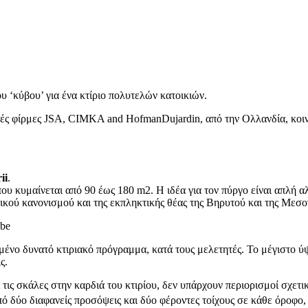
ου ‘κύβου’ για ένα κτίριο πολυτελών κατοικιών.
νικές φίρμες JSA, CIMKA and HofmanDujardin, από την Ολλανδία, κοι
ii
.
ου κυμαίνεται από 90 έως 180 m2. Η ιδέα για τον πύργο είναι απλή 
ικού κανονισμού και της εκπληκτικής θέας της Βηρυτού και της Μεσο
μένο δυνατό κτιριακό πρόγραμμα, κατά τους μελετητές. Το μέγιστο ύψ
ς.
ις σκάλες στην καρδιά του κτιρίου, δεν υπάρχουν περιορισμοί σχετι
πό δύο διαφανείς προσόψεις και δύο φέροντες τοίχους σε κάθε όροφο