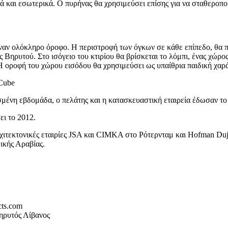
 και εσωτερικά. Ο πυρήνας θα χρησιμεύσει επίσης για να σταθεροποι
ναν ολόκληρο όροφο. Η περιστροφή των όγκων σε κάθε επίπεδο, θα 
 Βηρυτού. Στο ισόγειο του κτιρίου θα βρίσκεται το λόμπι, ένας χώρο
Η οροφή του χώρου εισόδου θα χρησιμεύσει ως υπαίθρια παιδική χαρά 
σμένη εβδομάδα, ο πελάτης και η κατασκευαστική εταιρεία έδωσαν το 
ει το 2012.
αρχιτεκτονικές εταιρίες JSA και CIMKA στο Ρότερνταμ και Hofman Duj
ικής Αραβίας.
cts.com
ηρυτός Λίβανος