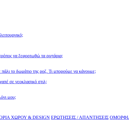
λειτουργικό;
ρόπος να ξεφορτωθώ τα ριχτάρια;
 πάλι το δωμάτιο της ροζ. Τι μπορούμε να κάνουμε;
ναπέ σε νεοκλασικό στιλ;
λόνι μου;
ΤΟΡΙΑ ΧΩΡΟΥ & DESIGN
ΕΡΩΤΗΣΕΙΣ / ΑΠΑΝΤΗΣΕΙΣ
ΟΜΟΡΦΙ