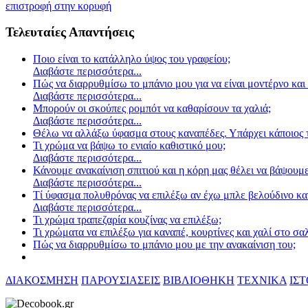
επιστροφή στην κορυφή
Τελευταίες Απαντήσεις
Ποιο είναι το κατάλληλο ύψος του γραφείου;
Διαβάστε περισσότερα...
Πώς να διαρρυθμίσω το μπάνιο μου για να είναι μοντέρνο και 
Διαβάστε περισσότερα...
Μπορούν οι σκούπες ρομπότ να καθαρίσουν τα χαλιά;
Διαβάστε περισσότερα...
Θέλω να αλλάξω ύφασμα στους καναπέδες. Υπάρχει κάποιος τ
Τι χρώμα να βάψω το ενιαίο καθιστικό μου;
Διαβάστε περισσότερα...
Κάνουμε ανακαίνιση σπιτιού και η κόρη μας θέλει να βάψουμε
Διαβάστε περισσότερα...
Τί ύφασμα πολυθρόνας να επιλέξω αν έχω μπλε βελούδινο κα
Διαβάστε περισσότερα...
Τι χρώμα τραπεζαρία κουζίνας να επιλέξω;
Τι χρώματα να επιλέξω για καναπέ, κουρτίνες και χαλί στο σα
Πώς να διαρρυθμίσω το μπάνιο μου με την ανακαίνιση του;
ΔΙΑΚΟΣΜΗΣΗ
ΠΑΡΟΥΣΙΑΣΕΙΣ
ΒΙΒΛΙΟΘΗΚΗ
ΤΕΧΝΙΚΑ
ΙΣ