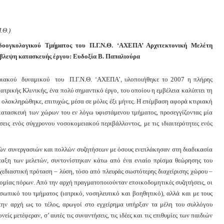
.Θ.)
οογκολογικού Τμήματος του Π.Γ.Ν.Θ. ‘ΑΧΕΠΑ’ Αρχιτεκτονική Μελέτη
ίβλεψη κατασκευής έργου: Ευδοξία Β. Παπαλιούρα
ιακού δυναμικού του Π.Γ.Ν.Θ. ‘ΑΧΕΠΑ’, υλοποιήθηκε το 2007 η πλήρης
ρικής Κλινικής, ένα πολύ σημαντικό έργο, του οποίου η εμβέλεια καλύπτει τη
 ολοκληρώθηκε, επιτυχώς, μέσα σε μόλις έξι μήνες. Η επέμβαση αφορά κτιριακή
ακατασκευή των χώρων του εν λόγω υφιστάμενου τμήματος, προσεγγίζοντας μία
σεις ενός σύγχρονου νοσοκομειακού περιβάλλοντος, με τις ιδιαιτερότητες ενός
ών συνεργασιών και πολλών συζητήσεων με όσους ενεπλάκησαν στη διαδικασία
ταξη των μελετών, συντονίστηκαν κάτω από ένα ενιαίο πρίσμα θεώρησης του
σχεδιαστική πρόταση – λύση, τόσο από πλευράς σωστότερης διαχείρισης χώρου –
ομίας πόρων. Από την αρχή πραγματοποιούνταν εποικοδομητικές συζητήσεις, οι
ωπικό του τμήματος (ιατρικό, νοσηλευτικό και βοηθητικό), αλλά και με τους
 την αρχή ως το τέλος, αρωγοί στο εγχείρημα υπήρξαν τα μέλη του συλλόγου
ίς μετέφεραν, σ’ αυτές τις συναντήσεις, τις ιδέες και τις επιθυμίες των παιδιών