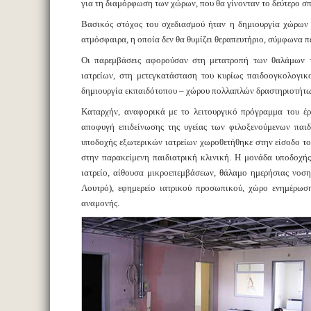
για τη διαμόρφωση των χώρων, που θα γίνονταν το δεύτερο σπί
Βασικός στόχος του σχεδιασμού ήταν η δημιουργία χώρων 
ατμόσφαιρα, η οποία δεν θα θυμίζει θεραπευτήριο, σύμφωνα π
Οι παρεμβάσεις αφορούσαν στη μετατροπή των θαλάμων το
ιατρείων, στη μετεγκατάσταση του κυρίως παιδοογκολογι
δημιουργία εκπαιδότοπου – χώρου πολλαπλών δραστηριοτήτω
Καταρχήν, αναφορικά με το λειτουργικό πρόγραμμα του έ
αποφυγή επιδείνωσης της υγείας των φιλοξενούμενων παι
υποδοχής εξωτερικών ιατρείων χωροθετήθηκε στην είσοδο το
στην παρακείμενη παιδιατρική κλινική. Η μονάδα υποδοχής 
ιατρείο, αίθουσα μικροεπεμβάσεων, θάλαμο ημερήσιας νοσηλε
Λουτρό), εφημερείο ιατρικού προσωπικού, χώρο ενημέρωσ
αναμονής.