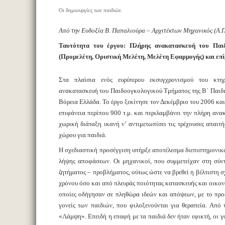
Οι δημιουργίες των παιδιών.
Από την Ευδοξία Β. Παπαλιούρα – Αρχιτέκτων Μηχανικός (Α.Π
Ταυτότητα του έργου: Πλήρης ανακατασκευή του Παιδ
(Προμελέτη, Οριστική Μελέτη, Μελέτη Εφαρμογής) και επ
Στα πλαίσια ενός ευρύτερου εκσυγχρονισμού του κτηρ
ανακατασκευή του Παιδοογκολογικού Τμήματος της Β΄ Παιδιατ
Βόρεια Ελλάδα. Το έργο ξεκίνησε τον Δεκέμβριο του 2006 και
επιφάνεια περίπου 900 τ.μ. και περιλαμβάνει την πλήρη αν
χωρική διάταξη ικανή ν’ αντιμετωπίσει τις τρέχουσες απαιτή
χώρου για παιδιά.
Η σχεδιαστική προσέγγιση υπήρξε αποτέλεσμα διεπιστημονικ
λήψης αποφάσεων. Οι μηχανικοί, που συμμετείχαν στη σύν
ζητήματος – προβλήματος, ούτως ώστε να βρεθεί η βέλτιστη 
χρόνου όσο και από πλευράς ποιότητας κατασκευής και οικον
οποίες οδήγησαν σε πληθώρα ιδεών και απόψεων, με το προσ
γονείς των παιδιών, που φιλοξενούνται για θεραπεία. Από
«Λάμψη». Επειδή η επαφή με τα παιδιά δεν ήταν εφικτή, οι γονε