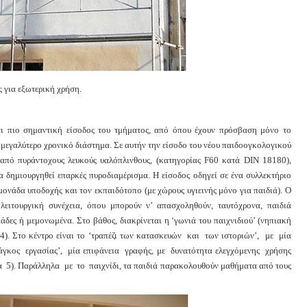
 για εξωτερική χρήση.
και πιο σημαντική είσοδος του τμήματος, από όπου έχουν πρόσβαση μόνο το
α μεγαλύτερο χρονικό διάστημα. Σε αυτήν την είσοδο του νέου παιδοογκολογικού
από πυράντοχους λευκούς υαλόπλινθους, (κατηγορίας F60 κατά DIN 18180),
α δημιουργηθεί επαρκές πυροδιαμέρισμα. Η είσοδος οδηγεί σε ένα συλλεκτήριο
μονάδα υποδοχής και τον εκπαιδότοπο (με χώρους υγιεινής μόνο για παιδιά). Ο
 λειτουργική συνέχεια, όπου μπορούν ν’ απασχοληθούν, ταυτόχρονα, παιδιά
άδες ή μεμονωμένα. Στο βάθος, διακρίνεται η ‘γωνιά του παιχνιδιού’ (νηπιακή
 4). Στο κέντρο είναι το ‘τραπέζι των κατασκευών και των ιστοριών’, με μία
‘πάγκος εργασίας’, μία επιφάνεια γραφής, με δυνατότητα ελεγχόμενης χρήσης
α 5). Παράλληλα με το παιχνίδι, τα παιδιά παρακολουθούν μαθήματα από τους