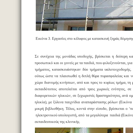
Εικόνα 3. Εργασίες στο κέλυφος με κατασκευή ξηράς δόμησης
Σε συνέχεια της μονάδας υποδοχής, βρίσκεται η δεύτερη 
προσωπικό και οι γονείς με τα παιδιά, που φιλοξενούνται, γι
τμήματος, κατασκευάστηκαν δύο τμήματα υαλοτοιχοδομής, 
ούτως ώστε να πλαισιωθεί η διπλή θύρα πυρασφαλείας και ν
χώρο διανομής κινήσεων, από και προς το κυρίως τμήμα, τη 
εκπαιδότοπος αποτελείται από τρεις χωρικές ενότητες, σε
διαφορετικών ηλικιών, σε ξεχωριστές δραστηριότητες, ανά ομ
ηλικία), με ξύλινα παιχνίδια αναπαράστασης ρόλων (Εικόνα
μικρή βιβλιοθήκη. Τέλος, κοντά στην είσοδο, βρίσκεται ο 
ηλεκτρονικού υπολογιστή, από τα μεγαλύτερα παιδιά (Εικόν
εκπαιδευτικούς της κλινικής.