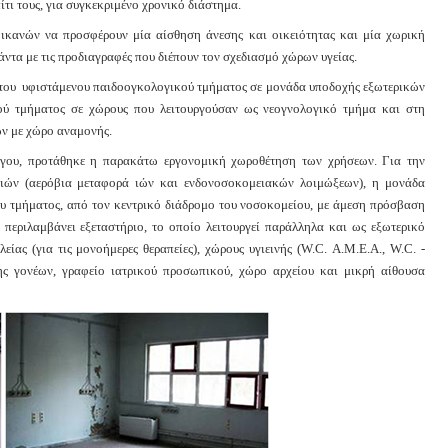
τι τους, για συγκεκριμένο χρονικό διάστημα.
ικανών να προσφέρουν μία αίσθηση άνεσης και οικειότητας και μία χωρική
άντα με τις προδιαγραφές που διέπουν τον σχεδιασμό χώρων υγείας.
υ υφιστάμενου παιδοογκολογικού τμήματος σε μονάδα υποδοχής εξωτερικών
κού τμήματος σε χώρους που λειτουργούσαν ως νεογνολογικό τμήμα και στη
ν με χώρο αναμονής.
ργου, προτάθηκε η παρακάτω εργονομική χωροθέτηση των χρήσεων. Για την
διών (αερόβια μεταφορά ιών και ενδονοσοκομειακών λοιμώξεων), η μονάδα
υ τμήματος, από τον κεντρικό διάδρομο του νοσοκομείου, με άμεση πρόσβαση
περιλαμβάνει εξεταστήριο, το οποίο λειτουργεί παράλληλα και ως εξωτερικό
ίας (για τις μονοήμερες θεραπείες), χώρους υγιεινής (W.C. Α.Μ.Ε.Α., W.C. -
ης γονέων, γραφείο ιατρικού προσωπικού, χώρο αρχείου και μικρή αίθουσα