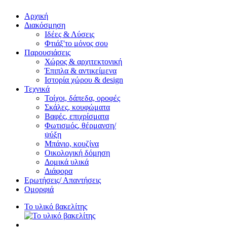
Αρχική
Διακόσμηση
Ιδέες & Λύσεις
Φτιάξ'το μόνος σου
Παρουσιάσεις
Χώρος & αρχιτεκτονική
Έπιπλα & αντικείμενα
Ιστορία χώρου & design
Τεχνικά
Τοίχοι, δάπεδα, οροφές
Σκάλες, κουφώματα
Βαφές, επιχρίσματα
Φωτισμός, θέρμανση/
ψύξη
Μπάνιο, κουζίνα
Οικολογική δόμηση
Δομικά υλικά
Διάφορα
Ερωτήσεις/ Απαντήσεις
Ομορφιά
Το υλικό βακελίτης