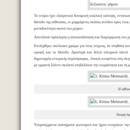
Το κτίριο έχει εξαιρετικά δυναμική κυκλική κάτοψη, εντυπω
δάπεδο της αίθουσας, οι μαρμάρινες σκάλες ανόδου προς τους 
μοναδικότητα αυτού του χώρου.
Αποτέλεσε πρόκληση η αποκατάσταση και διαμόρφωση του χ
Επιλέχθηκε υπόλευκο χρώμα για τους τοίχους, τα στηθαία τω
οροφή και το δάπεδο. Αριστερά και δεξιά πλευρικά πάνελ
δημιουργία ονειρικής ατμόσφαιρας. Λευκές κουρτίνες στη σκ
με εμφανή ξύλινο σκελετό επιβάλλουν την κομψότητα και τη 
Η αίθου
Άποψη της
Υπερσύγχρονα συστήματα φωτισμού και ήχου ενισχύουν την 