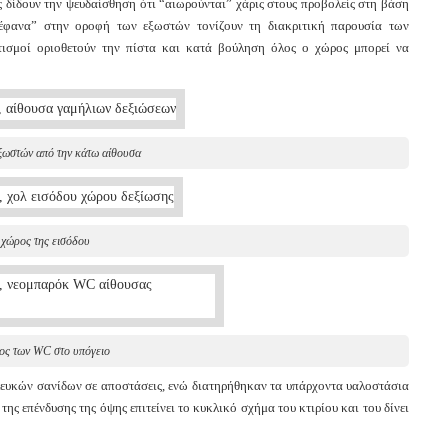
ς δίδουν την ψευδαίσθηση ότι “αιωρούνται” χάρις στους προβολείς στη βάση
τέφανα” στην οροφή των εξωστών τονίζουν τη διακριτική παρουσία των
ισμοί οριοθετούν την πίστα και κατά βούληση όλος ο χώρος μπορεί να
ξωστών από την κάτω αίθουσα
χώρος της εισόδου
ος των WC στο υπόγειο
 λευκών σανίδων σε αποστάσεις, ενώ διατηρήθηκαν τα υπάρχοντα υαλοστάσια
ς επένδυσης της όψης επιτείνει το κυκλικό σχήμα του κτιρίου και του δίνει