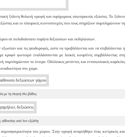
σιακή ξύλινη θολωτή οροφή και ευρύχωρους εσωτερικούς εξώστες. Το ξύλινο
εξώστες και οι πλευρικές κιονοστοιχίες που τους στηρίζουν συμπληρώνουν τη
ώρου σε πολυδιάστατο πυρήνα δεξιώσεων και εκδηλώσεων.
ν εξωστών και τις ψευδοροφές, ώστε να προβάλλονται και να επιβάλλονται η
 με κρυφό φωτισμό εναλλάσσονται με λευκές κουρτίνες συμβάλλοντας στη
ηνή συμπληρώνουν το όνειρο. Ολόλευκες ροτόντες και εντυπωσιακές καρέκλες
μοναδικότητα στο χώρο.
σα με τη σκηνή στο βάθος
 αίθουσας από τον εξώστη
ατμοσφαιρικότητα του χώρου. Στην οροφή αναρτήθηκε ένας κεντρικός και