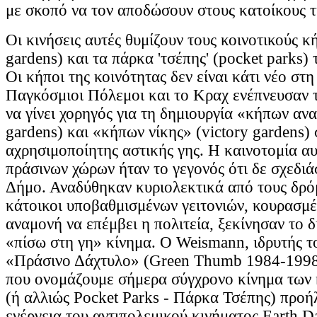
με σκοπό να τον αποδώσουν στους κατοίκους τ
Οι κινήσεις αυτές θυμίζουν τους κοινοτικούς 
gardens) και τα πάρκα 'τσέπης' (pocket parks)
Οι κήποι της κοινότητας δεν είναι κάτι νέο στ
Παγκόσμιοι Πόλεμοι και το Κραχ ενέπνευσαν 
να γίνει χορηγός για τη δημιουργία «κήπων ανα
gardens) και «κήπων νίκης» (victory gardens)
αχρησιμοποίητης αστικής γης. Η καινοτομία αυ
πράσινων χώρων ήταν το γεγονός ότι δε σχεδι
Δήμο. Αναδύθηκαν κυριολεκτικά από τους δρό
κάτοικοι υποβαθμισμένων γειτονιών, κουρασμέ
αναμονή να επέμβει η πολιτεία, ξεκίνησαν το δ
«πίσω στη γη» κίνημα. Ο Weismann, ιδρυτής τ
«Πράσινο Δάχτυλο» (Green Thumb 1984-1998
που ονομάζουμε σήμερα σύγχρονο κίνημα των
(ή αλλιώς Pocket Parks - Πάρκα Τσέπης) προή
ενέργεια του αντιπολεμικού κινήματος Earth Da