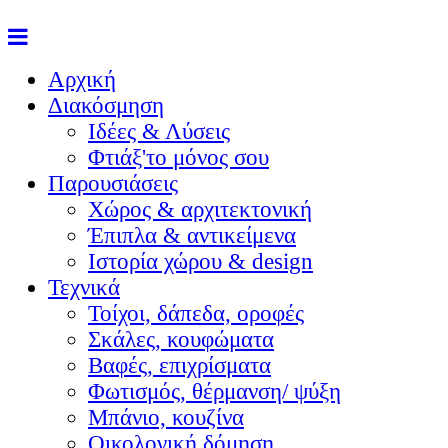
Αρχική
Διακόσμηση
Ιδέες & Λύσεις
Φτιάξ'το μόνος σου
Παρουσιάσεις
Χώρος & αρχιτεκτονική
Έπιπλα & αντικείμενα
Ιστορία χώρου & design
Τεχνικά
Τοίχοι, δάπεδα, οροφές
Σκάλες, κουφώματα
Βαφές, επιχρίσματα
Φωτισμός, θέρμανση/ ψύξη
Μπάνιο, κουζίνα
Οικολογική δόμηση