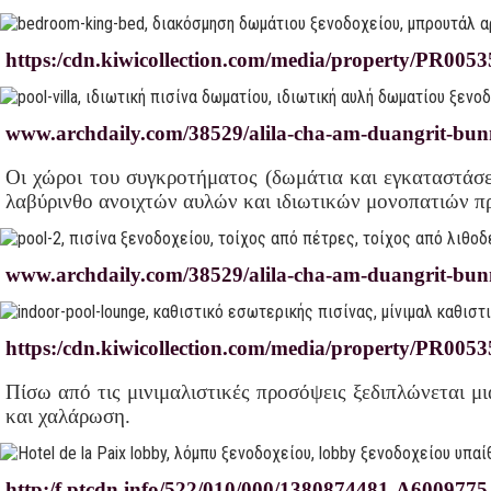
https:/cdn.kiwicollection.com/media/property/PR005
www.archdaily.com/38529/alila-cha-am-duangrit-bun
Οι χώροι του συγκροτήματος (δωμάτια και εγκαταστάσει
λαβύρινθο ανοιχτών αυλών και ιδιωτικών μονοπατιών π
www.archdaily.com/38529/alila-cha-am-duangrit-bun
https:/cdn.kiwicollection.com/media/property/PR0053
Πίσω από τις μινιμαλιστικές προσόψεις ξεδιπλώνεται μ
και χαλάρωση.
http:/f.ptcdn.info/522/010/000/1380874481-A6009775