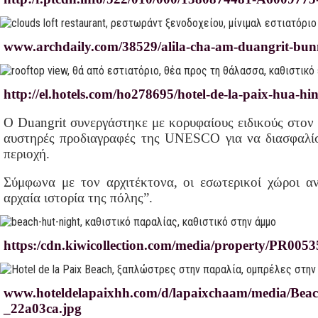
www.archdaily.com/38529/alila-cha-am-duangrit-bun
http://el.hotels.com/ho278695/hotel-de-la-paix-hua-h
Ο Duangrit συνεργάστηκε με κορυφαίους ειδικούς στο
αυστηρές προδιαγραφές της UNESCO για να διασφαλίσ
περιοχή.
Σύμφωνα με τον αρχιτέκτονα, οι εσωτερικοί χώροι α
αρχαία ιστορία της πόλης”.
https:/cdn.kiwicollection.com/media/property/PR0053
www.hoteldelapaixhh.com/d/lapaixchaam/media/B
_22a03ca.jpg