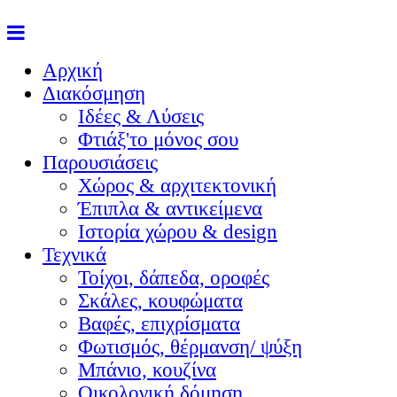
Αρχική
Διακόσμηση
Ιδέες & Λύσεις
Φτιάξ'το μόνος σου
Παρουσιάσεις
Χώρος & αρχιτεκτονική
Έπιπλα & αντικείμενα
Ιστορία χώρου & design
Τεχνικά
Τοίχοι, δάπεδα, οροφές
Σκάλες, κουφώματα
Βαφές, επιχρίσματα
Φωτισμός, θέρμανση/ ψύξη
Μπάνιο, κουζίνα
Οικολογική δόμηση