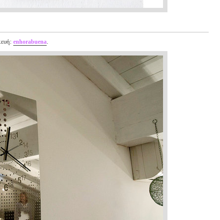
κευή:
.
enhorabuena