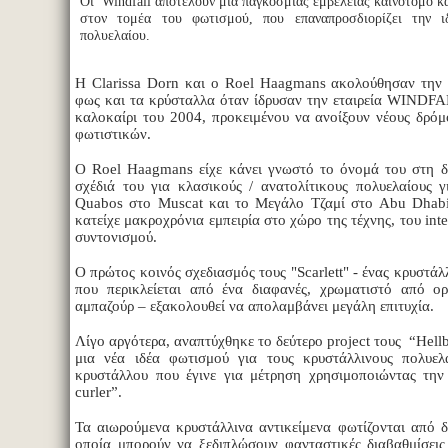
Οι Windfall αποτελούν μια παγκόσμιας εμβέλειας καινοτόμο κ
στον τομέα του φωτισμού, που επαναπροσδιορίζει την ι
πολυελαίου.
Η Clarissa Dorn και ο Roel Haagmans ακολούθησαν την 
φως και τα κρύσταλλα όταν ίδρυσαν την εταιρεία WINDF
καλοκαίρι του 2004, προκειμένου να ανοίξουν νέους δρόμ
φωτιστικών.
Ο Roel Haagmans είχε κάνει γνωστό το όνομά του στη δ
σχέδιά του για κλασικούς / ανατολίτικους πολυελαίους γ
Quabos στο Muscat και το Μεγάλο Τζαμί στο Abu Dhabi
κατείχε μακροχρόνια εμπειρία στο χώρο της τέχνης, του inte
συντονισμού.
Ο πρώτος κοινός σχεδιασμός τους "Scarlett" - ένας κρυστάλ
που περικλείεται από ένα διαφανές, χρωματιστό από ορ
αμπαζούρ – εξακολουθεί να απολαμβάνει μεγάλη επιτυχία.
Λίγο αργότερα, αναπτύχθηκε το δεύτερο project τους “Hell
μια νέα ιδέα φωτισμού για τους κρυστάλλινους πολυελ
κρυστάλλου που έγινε για μέτρηση χρησιμοποιώντας την 
curler”.
Τα αιωρούμενα κρυστάλλινα αντικείμενα φωτίζονται από δ
οποία μπορούν να ξεδιπλώσουν φανταστικές διαβαθμίσει