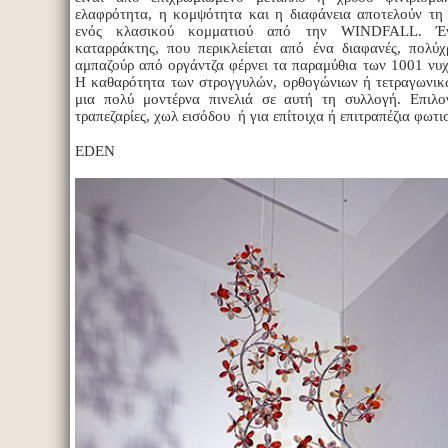
ελαφρότητα, η κομψότητα και η διαφάνεια αποτελούν τη β
ενός κλασικού κομματιού από την WINDFALL. Έν
καταρράκτης, που περικλείεται από ένα διαφανές, πολύχ
αμπαζούρ από οργάντζα φέρνει τα παραμύθια των 1001 νυχ
Η καθαρότητα των στρογγυλών, ορθογώνιων ή τετραγωνικ
μια πολύ μοντέρνα πινελιά σε αυτή τη συλλογή. Επιλο
τραπεζαρίες, χωλ εισόδου ή για επίτοιχα ή επιτραπέζια φωτι
EDEN