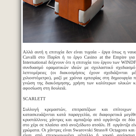
Αλλά αυτή η επιτυχία δεν είναι τυχαία - έργα όπως η ναυ
Cavalli στο Παρίσι ή το έργο Casino at the Empire γι
International δείχνουν ότι η επιτυχία του έργου των WIND
συνδυασμό οραματικών ιδεών με σχολαστικό σχεδιασμό 
λεπτομέρειες (οι διακοσμήσεις έχουν σχεδιάζονται μέ
χιλιοστόμετρο), μαζί με χρόνια εμπειρίας στη δημιουργία 
γνώση της διακόσμησης, χρήση των καλύτερων υλικών κ
αφοσίωση στη δουλειά.
SCARLETT
Συλλογή κρεμαστών, επιτραπέζιων και επίτοιχων
κατασκευάζονται κατά παραγγελία, σε διαφορετικά μεγέθ
κρυστάλλινες χάντρες και αμπαζούρ από οργάντζα σε δύο
στο χέρι σε πλαίσιο από ανοξείδωτο ατσάλι. Η οργάντζα είν
χρώματα. Οι χάντρες είναι Swarovski Strass® Octagons και 
είναι από επιχρωμιωμένο μέταλλο ή χρυσό φινίρισμ