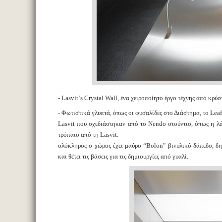
- Lasvit‘s Crystal Wall, ένα χειροποίητο έργο τέχνης από κρ
- Φωτιστικά γλυπτά, όπως οι φυσαλίδες στο Διάστημα, το Leaf
Lasvit που σχεδιάστηκαν από το Νendo στούντιο, όπως η λά
τρόπαιο από τη Lasvit.
ολόκληρος ο χώρος έχει μαύρο “Bolon" βινυλικό δάπεδο, δη
και θέτει τις βάσεις για τις δημιουργίες από γυαλί.