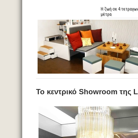
Η ζωή σε 4 τετραγω
μέτρα
Το κεντρικό Showroom της L