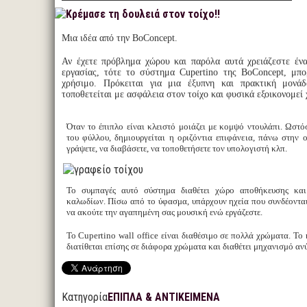
Μια ιδέα από την BoConcept.
Αν έχετε πρόβλημα χώρου και παρόλα αυτά χρειάζεστε έν
εργασίας, τότε το σύστημα Cupertinο της BoConcept, μπο
χρήσιμο. Πρόκειται για μια έξυπνη και πρακτική μονάδ
τοποθετείται με ασφάλεια στον τοίχο και φυσικά εξοικονομεί
Όταν το έπιπλο είναι κλειστό μοιάζει με κομψό ντουλάπι. Ωστό
του φύλλου, δημιουργείται η οριζόντια επιφάνεια, πάνω στην 
γράψετε, να διαβάσετε, να τοποθετήσετε τον υπολογιστή κλπ.
Το συμπαγές αυτό σύστημα διαθέτει χώρο αποθήκευσης κα
καλωδίων. Πίσω από το ύφασμα, υπάρχουν ηχεία που συνδέονται
να ακούτε την αγαπημένη σας μουσική ενώ εργάζεστε.
Το Cupertino wall office είναι διαθέσιμο σε πολλά χρώματα. Το
διατίθεται επίσης σε διάφορα χρώματα και διαθέτει μηχανισμό α
Κατηγορία
ΕΠΙΠΛΑ & ΑΝΤΙΚΕΙΜΕΝΑ