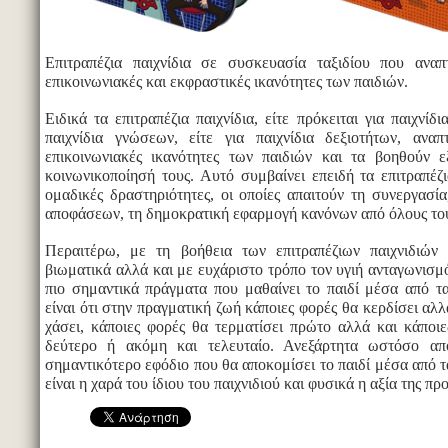
Επιτραπέζια παιχνίδια σε συσκευασία ταξιδίου που αναπτ
επικοινωνιακές και εκφραστικές ικανότητες των παιδιών.
Ειδικά τα επιτραπέζια παιχνίδια, είτε πρόκειται για παιχνίδι
παιχνίδια γνώσεων, είτε για παιχνίδια δεξιοτήτων, αναπ
επικοινωνιακές ικανότητες των παιδιών και τα βοηθούν ε
κοινωνικοποίησή τους. Αυτό συμβαίνει επειδή τα επιτραπέζι
ομαδικές δραστηριότητες, οι οποίες απαιτούν τη συνεργασία
αποφάσεων, τη δημοκρατική εφαρμογή κανόνων από όλους του
Περαιτέρω, με τη βοήθεια των επιτραπέζιων παιχνιδιών 
βιωματικά αλλά και με ευχάριστο τρόπο τον υγιή ανταγωνισμ
πιο σημαντικά πράγματα που μαθαίνει το παιδί μέσα από τα 
είναι ότι στην πραγματική ζωή κάποιες φορές θα κερδίσει αλλ
χάσει, κάποιες φορές θα τερματίσει πρώτο αλλά και κάποιε
δεύτερο ή ακόμη και τελευταίο. Ανεξάρτητα ωστόσο απ
σημαντικότερο εφόδιο που θα αποκομίσει το παιδί μέσα από τα
είναι η χαρά του ίδιου του παιχνιδιού και φυσικά η αξία της πρ