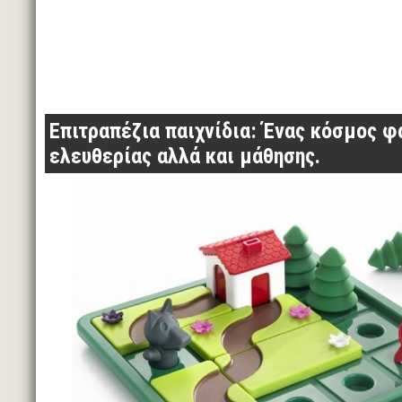
Επιτραπέζια παιχνίδια: Ένας κόσμος φ
ελευθερίας αλλά και μάθησης.