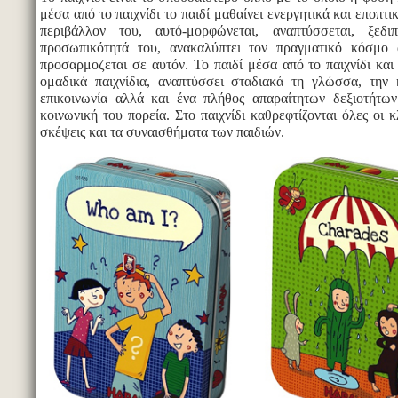
μέσα από το παιχνίδι το παιδί μαθαίνει ενεργητικά και εποπτι
περιβάλλον του, αυτό-μορφώνεται, αναπτύσσεται, ξεδι
προσωπικότητά του, ανακαλύπτει τον πραγματικό κόσμο 
προσαρμοζεται σε αυτόν. Το παιδί μέσα από το παιχνίδι και
ομαδικά παιχνίδια, αναπτύσσει σταδιακά τη γλώσσα, την 
επικοινωνία αλλά και ένα πλήθος απαραίτητων δεξιοτήτων
κοινωνική του πορεία. Στο παιχνίδι καθρεφτίζονται όλες οι κλ
σκέψεις και τα συναισθήματα των παιδιών.