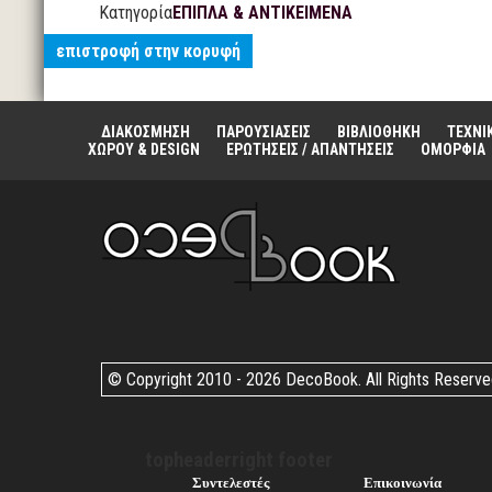
Κατηγορία
ΕΠΙΠΛΑ & ΑΝΤΙΚΕΙΜΕΝΑ
επιστροφή στην κορυφή
ΔΙΑΚΟΣΜΗΣΗ
ΠΑΡΟΥΣΙΑΣΕΙΣ
ΒΙΒΛΙΟΘΗΚΗ
ΤΕΧΝΙ
ΧΩΡΟΥ & DESIGN
ΕΡΩΤΗΣΕΙΣ / ΑΠΑΝΤΗΣΕΙΣ
ΟΜΟΡΦΙΑ
© Copyright 2010 -
2026 DecoBook. All Rights Reserv
topheaderright footer
Συντελεστές
Επικοινωνία