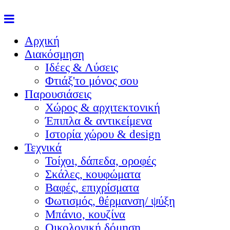
Αρχική
Διακόσμηση
Ιδέες & Λύσεις
Φτιάξ'το μόνος σου
Παρουσιάσεις
Χώρος & αρχιτεκτονική
Έπιπλα & αντικείμενα
Ιστορία χώρου & design
Τεχνικά
Τοίχοι, δάπεδα, οροφές
Σκάλες, κουφώματα
Βαφές, επιχρίσματα
Φωτισμός, θέρμανση/ ψύξη
Μπάνιο, κουζίνα
Οικολογική δόμηση