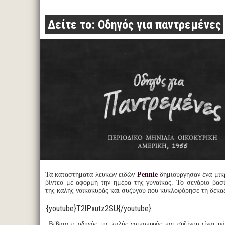
Δείτε το: Οδηγός για παντρεμένες
Τα καταστήματα λευκών ειδών
Pennie
δημιούργησαν ένα μικρ
βίντεο με αφορμή την ημέρα της γυναίκας. Το σενάριο βασί
της καλής νοικοκυράς και συζύγου που κυκλοφόρησε τη δεκαε
{youtube}T2lPxutz2SU{/youtube}
Βέβαια ο οδηγός της καλής νοικοκυράς και συζύγου είναι μά