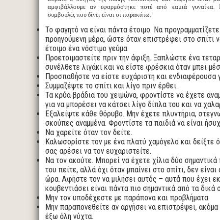
αμφιβάλλουμε αν εφαρμόστηκε ποτέ από καμιά γυναίκα. 
συμβουλές που δίνει είναι οι παρακάτω:
Το φαγητό να είναι πάντα έτοιμο. Να προγραμματίζετε
προηγούμενη μέρα, ώστε όταν επιστρέφει στο σπίτι ν
έτοιμο ένα νόστιμο γεύμα.
Προετοιμαστείτε πριν την άφιξη. Ξαπλώστε ένα τεταρ
συνέλθετε λιγάκι και να είστε φρέσκια όταν μπει μέσ
Προσπαθήστε να είστε ευχάριστη και ενδιαφέρουσα γ
Συμμαζέψτε το σπίτι και λίγο πριν έρθει.
Τα κρύα βράδια του χειμώνα, φροντίστε να έχετε αναμ
για να μπορέσει να κάτσει λίγο δίπλα του και να χαλ
Εξαλείψτε κάθε θόρυβο. Μην έχετε πλυντήρια, στεγν
σκούπες αναμμένα. Φροντίστε τα παιδιά να είναι ήσυχ
Να χαρείτε όταν τον δείτε.
Καλωσορίστε τον με ένα πλατύ χαμόγελο και δείξτε ότ
σας αρέσει να τον ευχαριστείτε.
Να τον ακούτε. Μπορεί να έχετε χίλια δύο σημαντικά
του πείτε, αλλά όχι όταν μπαίνει στο σπίτι, δεν είναι
ώρα. Αφήστε τον να μιλήσει αυτός – αυτά που έχει εκ
κουβεντιάσει είναι πάντα πιο σημαντικά από τα δικά 
Μην τον υποδέχεστε με παράπονα και προβλήματα.
Μην παραπονεθείτε αν αργήσει να επιστρέψει, ακόμα κ
έξω όλη νύχτα.