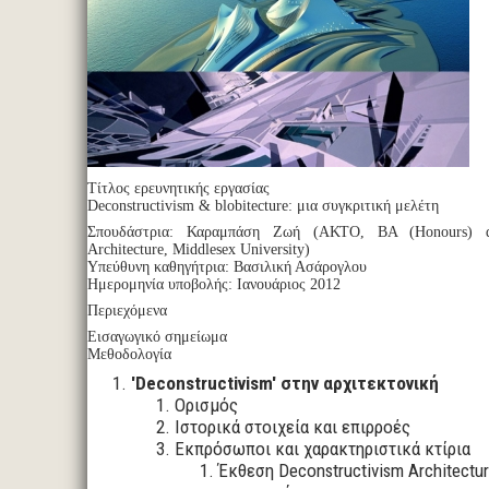
Τίτλος ερευνητικής εργασίας
Deconstructivism & blobitecture: μια συγκριτική μελέτη
Σπουδάστρια: Καραμπάση Ζωή (ΑΚΤΟ, ΒΑ (Ηonours) de
Architecture, Μiddlesex University)
Υπεύθυνη καθηγήτρια: Βασιλική Ασάρογλου
Ημερομηνία υποβολής: Ιανουάριος 2012
Περιεχόμενα
Εισαγωγικό σημείωμα
Μεθοδολογία
'Deconstructivism' στην αρχιτεκτονική
Ορισμός
Ιστορικά στοιχεία και επιρροές
Εκπρόσωποι και χαρακτηριστικά κτίρια
Έκθεση Deconstructivism Architectur