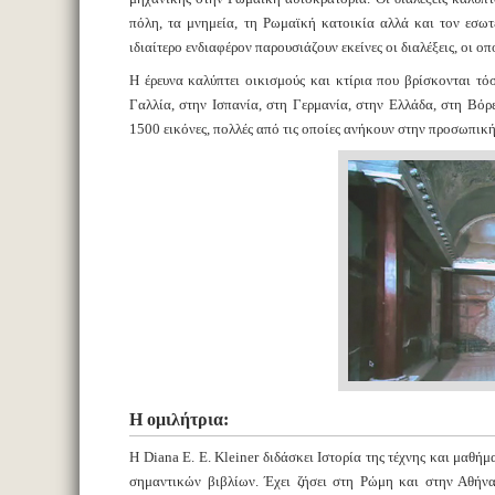
πόλη, τα μνημεία, τη Ρωμαϊκή κατοικία αλλά και τον εσω
ιδιαίτερο ενδιαφέρον παρουσιάζουν εκείνες οι διαλέξεις, οι ο
Η έρευνα καλύπτει οικισμούς και κτίρια που βρίσκονται τό
Γαλλία, στην Ισπανία, στη Γερμανία, στην Ελλάδα, στη Βό
1500 εικόνες, πολλές από τις οποίες ανήκουν στην προσωπικ
Η ομιλήτρια:
Η Diana E. E. Kleiner διδάσκει Ιστορία της τέχνης και μαθ
σημαντικών βιβλίων. Έχει ζήσει στη Ρώμη και στην Αθήνα,