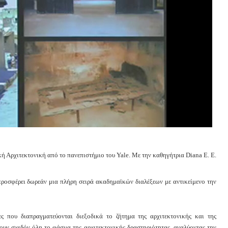
κή Αρχιτεκτονική από το πανεπιστήμιο του Yale. Με την καθηγήτρια Diana E. E.
 προσφέρει δωρεάν μια πλήρη σειρά ακαδημαϊκών διαλέξεων με αντικείμενο την
ς που διαπραγματεύονται διεξοδικά το ζήτημα της αρχιτεκτονικής και της
ουν σχεδόν όλη το φάσμα της αρχιτεκτονικής δραστηριότητας, αναλύοντας την