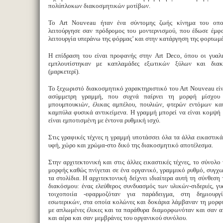
πολύπλοκων διακοσμητικών μοτίβων.
Το Art Nouveau ήταν ένα σύντομης ζωής κίνημα του οπ
λειτούργησε σαν πρόδρομος του μοντερνισμού, που έδωσε έμφ
λειτουργία υπεράνω της φόρμας’ και στην κατάργηση της φορτωμ
Η επίδραση του είναι προφανής στην Art Deco, όπου οι γυαλι
εμπλουτίστηκαν με καπλαμάδες εξωτικών ξύλων και διακ
(μαρκετερί).
Το ξεχωριστό διακοσμητικό χαρακτηριστικό του Art Nouveau είν
ασύμμετρη γραμμή, που συχνά παίρνει τη μορφή μίσχου
μπουμπουκιών, έλικας αμπέλου, πουλιών, φτερών εντόμων και
καμπύλα φυσικά αντικείμενα. Η γραμμή μπορεί να είναι κομψή
είναι εμποτισμένη με έντονα ρυθμική ισχύ.
Στις γραφικές τέχνες η γραμμή υποτάσσει όλα τα άλλα εικαστικά
υφή, χώρο και χρώμα-στο δικό της διακοσμητικό αποτέλεσμα.
Στην αρχιτεκτονική και στις άλλες εικαστικές τέχνες, το σύνολο
μορφής καθώς πνίγεται σε ένα οργανικό, γραμμικό ρυθμό, συγχω
τα στολίδια. Η αρχιτεκτονική δείχνει ιδιαίτερα αυτή τη σύνθεση
διακόσμου: ένας ελεύθερος συνδυασμός των υλικών-σιδεριές, γυ
τοιχοποιία -εφαρμοζόταν για παράδειγμα, στη δημιουργ
εσωτερικών, στα οποία κολώνες και δοκάρια λάμβαναν τη μορφ
με απλωμένες έλικες και τα παράθυρα διαμορφωνόταν και σαν 
και αέρα και σαν μεμβράνες του οργανικού συνόλου.