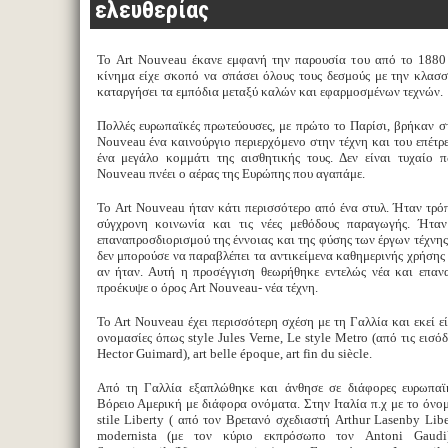
ελευθερίας
Το Art Nouveau έκανε εμφανή την παρουσία του από το 1880
κίνημα είχε σκοπό να σπάσει όλους τους δεσμούς με την κλασ
καταργήσει τα εμπόδια μεταξύ καλών και εφαρμοσμένων τεχνών.
Πολλές ευρωπαϊκές πρωτεύουσες, με πρώτο το Παρίσι, βρήκαν σ
Nouveau ένα καινούργιο περιερχόμενο στην τέχνη και του επέτρ
ένα μεγάλο κομμάτι της αισθητικής τους. Δεν είναι τυχαίο 
Nouveau πνέει ο αέρας της Ευρώπης που αγαπάμε.
Το Art Nouveau ήταν κάτι περισσότερο από ένα στυλ. Ήταν τρό
σύγχρονη κοινωνία και τις νέες μεθόδους παραγωγής. Ήταν
επαναπροσδιορισμού της έννοιας και της φύσης των έργων τέχνης.
δεν μπορούσε να παραβλέπει τα αντικείμενα καθημερινής χρήσης
αν ήταν. Αυτή η προσέγγιση θεωρήθηκε εντελώς νέα και επανα
προέκυψε ο όρος Art Nouveau- νέα τέχνη.
Το Art Nouveau έχει περισσότερη σχέση με τη Γαλλία και εκεί εί
ονομασίες όπως style Jules Verne, Le style Metro (από τις εισό
Hector Guimard), art belle époque, art fin du siècle.
Από τη Γαλλία εξαπλώθηκε και άνθησε σε διάφορες ευρωπαϊ
Βόρειο Αμερική με διάφορα ονόματα. Στην Ιταλία π.χ με το όνομα
stile Liberty ( από τον Βρετανό σχεδιαστή Arthur Lasenby Libe
modernista (με τον κύριο εκπρόσωπο τον Antoni Gaudi