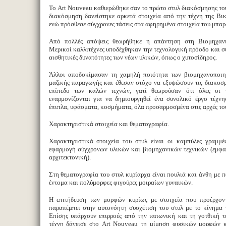
Το Art Nouveau καθιερώθηκε σαν το πρώτο στυλ διακόσμησης το
διακόσμηση δανείστηκε αρκετά στοιχεία από την τέχνη της Βι
ενώ πρόσθεσε σύγχρονες τάσεις στα αφηρημένα στοιχεία του μπαρ
Από πολλές απόψεις θεωρήθηκε η απάντηση στη Βιομηχαν
Μερικοί καλλιτέχνες υποδέχθηκαν την τεχνολογική πρόοδο και σ
αισθητικές δυνατότητες των νέων υλικών, όπως ο χυτοσίδηρος.
Άλλοι αποδοκίμασαν τη χαμηλή ποιότητα των βιομηχανοποιη
μαζικής παραγωγής και έθεσαν στόχο να εξυψώσουν τις διακοσμ
επίπεδο των καλών τεχνών, γατί θεωρούσαν ότι όλες οι τ
εναρμονίζονται για να δημιουργηθεί ένα συνολικό έργο τέχνη
έπιπλα, υφάσματα, κοσμήματα, όλα προσαρμοσμένα στις αρχές το
Χαρακτηριστικά στοιχεία και θεματογραφία.
Χαρακτηριστικά στοιχεία του στυλ είναι οι καμπύλες γραμμές
εφαρμογή σύγχρονων υλικών και βιομηχανικών τεχνικών (εμφα
αρχιτεκτονική).
Στη θεματογραφία του στυλ κυρίαρχα είναι πουλιά και άνθη με 
έντομα και πολύμορφες φιγούρες μοιραίων γυναικών.
Η επιτήδευση των μορφών κυρίως με στοιχεία που προέρχον
παραπέμπει στην αυτονόητη συσχέτιση του στυλ με το κίνημα 
Επίσης υπάρχουν επιρροές από την ιαπωνική και τη γοτθική τ
τέχνη δάνεισε στο Art Nouveau τη μίμηση φυσικών μορφών 