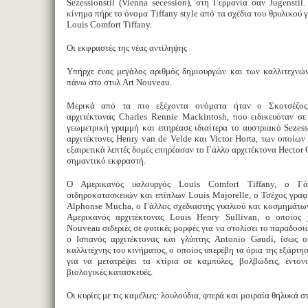
Sezessionstil (Vienna secession), στη Γερμανία σαν Jugenstil
κίνημα πήρε το όνομα Tiffany style από τα σχέδια του θρυλικού γ
Louis Comfort Tiffany.
Οι εκφραστές της νέας αντίληψης
Υπήρχε ένας μεγάλος αριθμός δημιουργών και των καλλιτεχνώ
πάνω στο στυλ Art Nouveau.
Μερικά από τα πιο εξέχοντα ονόματα ήταν ο Σκοτσέζος
αρχιτέκτονας Charles Rennie Mackintosh, που ειδικευόταν σε
γεωμετρική γραμμή και επηρέασε ιδιαίτερα το αυστριακό Sezessi
αρχιτέκτονες Henry van de Velde και Victor Horta, των οποίων ο
εξαιρετικά λεπτές δομές επηρέασαν το Γάλλο αρχιτέκτονα Hector 
σημαντικό εκφραστή.
Ο Αμερικανός υαλουργός Louis Comfort Tiffany, ο Γάλ
σιδηροκατασκευών και επίπλων Louis Majorelle, ο Τσέχος γραφ
Alphonse Mucha, ο Γάλλος σχεδιαστής γυαλιού και κοσμημάτων
Αμερικανός αρχιτέκτονας Louis Henry Sullivan, ο οποίος 
Nouveau σιδεριές σε φυτικές μορφές για να στολίσει το παραδοσι
ο Ισπανός αρχιτέκτονας και γλύπτης Antonio Gaudí, ίσως 
καλλιτέχνης του κινήματος, ο οποίος υπερέβη τα όρια της εξάρτη
για να μετατρέψει τα κτίρια σε καμπύλες, βολβώδεις, έντον
βιολογικές κατασκευές.
Οι κυρίες με τις καμέλιες: λουλούδια, φτερά και μοιραία θηλυκά 