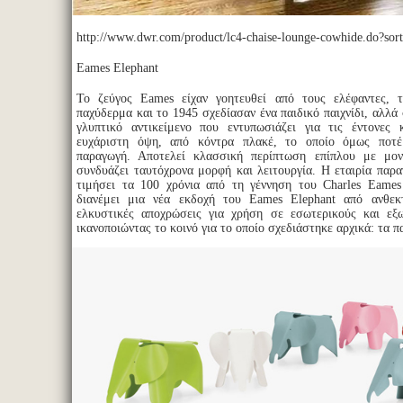
http://www.dwr.com/product/lc4-chaise-lounge-cowhide.do?sor
Eames Elephant
Το ζεύγος Eames είχαν γοητευθεί από τους ελέφαντες, 
παχύδερμα και το 1945 σχεδίασαν ένα παιδικό παιχνίδι, αλλά
γλυπτικό αντικείμενο που εντυπωσιάζει για τις έντονες 
ευχάριστη όψη, από κόντρα πλακέ, το οποίο όμως ποτ
παραγωγή. Αποτελεί κλασσική περίπτωση επίπλου με μον
συνδυάζει ταυτόχρονα μορφή και λειτουργία. Η εταιρία παρα
τιμήσει τα 100 χρόνια από τη γέννηση του Charles Eames
διανέμει μια νέα εκδοχή του Eames Elephant από ανθεκ
ελκυστικές αποχρώσεις για χρήση σε εσωτερικούς και εξω
ικανοποιώντας το κοινό για το οποίο σχεδιάστηκε αρχικά: τα πα