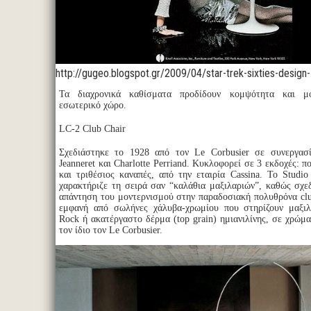
http://gugeo.blogspot.gr/2009/04/star-trek-sixties-design-5
Τα διαχρονικά καθίσματα προδίδουν κομψότητα και μο
εσωτερικό χώρο.
LC-2 Club Chair
Σχεδιάστηκε το 1928 από τον Le Corbusier σε συνεργασί
Jeanneret και Charlotte Perriand. Κυκλοφορεί σε 3 εκδοχές: π
και τριθέσιος καναπές, από την εταιρία Cassina. Το Studio
χαρακτήριζε τη σειρά σαν “καλάθια μαξιλαριών”, καθώς σχε
απάντηση του μοντερνισμού στην παραδοσιακή πολυθρόνα clu
εμφανή από σωλήνες χάλυβα-χρωμίου που στηρίζουν μαξι
Rock ή ακατέργαστο δέρμα (top grain) ημιανιλίνης, σε χρώμ
τον ίδιο τον Le Corbusier.