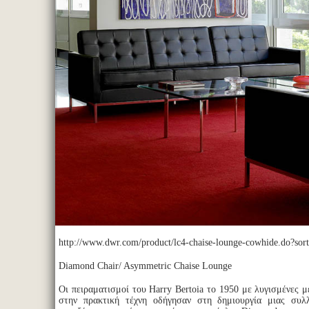
http://www.dwr.com/product/lc4-chaise-lounge-cowhide.do?sor
Diamond Chair/ Asymmetric Chaise Lounge
Οι πειραματισμοί του Harry Bertoia το 1950 με λυγισμένες 
στην πρακτική τέχνη οδήγησαν στη δημιουργία μιας συλ