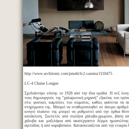
http://www.architonic.com/pmsht/lc2-cassina/1110475
LC-4 Chaise Longue
Σχεδιάστηκε επίσης το 1928 από την ίδια ομάδα. Η σεζ λον
τους δημιουργούς της “χαλαρωτική μηχανή” εξαιτίας του τρό
στις φυσικές καμπύλες του σώματος, καθώς φαίνεται να α
στηρίγματα της. Μπορεί να σταθεροποιηθεί σε άπειρο αριθμό
κινητό πλαίσιο της μπορεί να ρυθμιστεί από την όρθια θέσ
κατάκλιση. Σκελετός από σωλήνα χάλυβα-χρωμίου, βάση α
χάλυβα και μαξιλάρια από ακατέργαστο δέρμα ημιανιλίνη
αγελάδας ή από καραβόπανο. Κατασκευάζεται από την εταιρία C