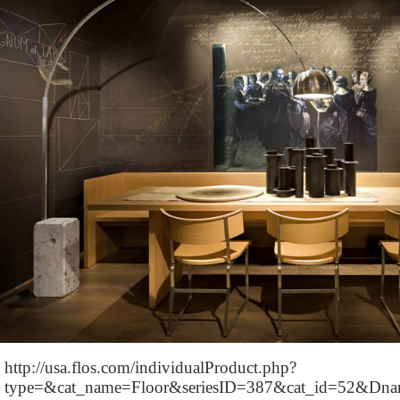
http://usa.flos.com/individualProduct.php?
type=&cat_name=Floor&seriesID=387&cat_id=52&Dn