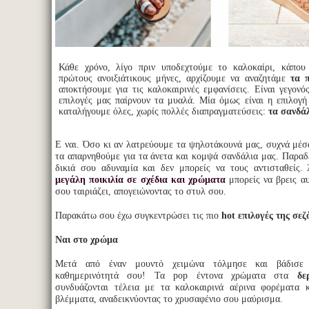
Κάθε χρόνο, λίγο πριν υποδεχτούμε το καλοκαίρι, κάπου
πρώτους ανοιξιάτικους μήνες, αρχίζουμε να αναζητάμε
τα 
αποκτήσουμε για τις καλοκαιρινές εμφανίσεις. Είναι γεγονό
επιλογές μας παίρνουν τα μυαλά. Μία όμως είναι η επιλογή
καταλήγουμε όλες, χωρίς πολλές διαπραγματεύσεις:
τα σανδά
Ε ναι. Όσο κι αν λατρεύουμε τα ψηλοτάκουνά μας, συχνά μέσ
τα απαρνηθούμε για τα άνετα και κομψά σανδάλια μας. Παραδέξ
δικιά σου αδυναμία και δεν μπορείς να τους αντισταθείς
μεγάλη ποικιλία
σε σχέδια και χρώματα
μπορείς να βρεις α
σου ταιριάζει, απογειώνοντας το στυλ σου.
Παρακάτω σου έχω συγκεντρώσει τις πιο
hot επιλογές της σεζ
Ναι στο χρώμα
Μετά από έναν μουντό χειμώνα τόλμησε και βάδι
καθημερινότητά σου! Τα pop έντονα χρώματα στα
δε
συνδυάζονται τέλεια με τα καλοκαιρινά αέρινα φορέματα κ
βλέμματα, αναδεικνύοντας το χρυσαφένιο σου μαύρισμα.