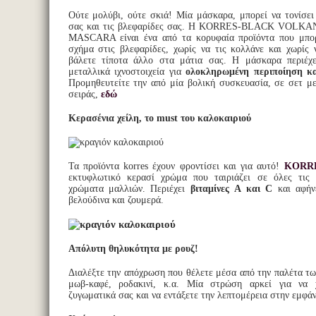
Ούτε μολύβι, ούτε σκιά! Μία μάσκαρα, μπορεί να τονίσει
σας και τις βλεφαρίδες σας. Η KORRES-BLACK VOLK
MASCARA είναι ένα από τα κορυφαία προϊόντα που μπο
σχήμα στις βλεφαρίδες, χωρίς να τις κολλάνε και χωρίς ν
βάλετε τίποτα άλλο στα μάτια σας. Η μάσκαρα περιέχε
μεταλλικά ιχνοστοιχεία για
ολοκληρωμένη περιποίηση κα
Προμηθευτείτε την από μία βολική συσκευασία, σε σετ με 
σειράς,
εδώ
Κερασένια χείλη, το must του καλοκαιριού
Τα προϊόντα korres έχουν φροντίσει και για αυτό!
KORRES
εκτυφλωτικό κερασί χρώμα που ταιριάζει σε όλες τις 
χρώματα μαλλιών. Περιέχει
βιταμίνες A και C
και αφήνε
βελούδινα και ζουμερά.
Απόλυτη θηλυκότητα με ρουζ!
Διαλέξτε την απόχρωση που θέλετε μέσα από την παλέτα τω
μωβ-καφέ, ροδακινί, κ.α. Μία στρώση αρκεί για να 
ζυγωματικά σας και να εντάξετε την λεπτομέρεια στην εμφάν