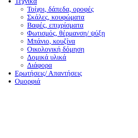
Τεχνικά
Τοίχοι, δάπεδα, οροφές
Σκάλες, κουφώματα
Βαφές, επιχρίσματα
Φωτισμός, θέρμανση/ ψύξη
Μπάνιο, κουζίνα
Οικολογική δόμηση
Δομικά υλικά
Διάφορα
Ερωτήσεις/ Απαντήσεις
Ομορφιά