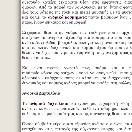
αξεσουάρ κατείχε ξεχωριστή θέση στις εμφανίσεις δια
ομάδων. Από τα παιδιά των λουλουδιών με τα έντονα φαν
έως τους λάτρεις της rock και metal μουσικής με τα μυστ
και κολιέ, τα
ανδρικά κοσμήματα
πάντα βρίσκουν έναν ξ
παραμένουν επίκαιρα και δημοφιλή.
Ξεχωριστή θέση στην γκάμα των επιλογών που υπάρχουν
κατέχουν τα ανδρικά αξεσουάρ και κοσμήματα που κοσμ
άνδρα. Δαχτυλίδια, βραχιόλια, ρολόγια και μανικετόκουμπ
από τα πλέον διαχρονικά και κομψά αξεσουάρ που επιλ
θέλουν να ξεχωρίσουν με την εμφάνιση τους, ανεξαρτήτως η
θέσης και στυλ.
Και είναι ευρέως γνωστό πως ακόμα και ο π
minimalσυνδυασμός ρούχων μπορεί να απογειωθεί με τη
αξεσουάρ - υπάρχουν αυτές οι κλασικές και διαχρονικές 
δυναμικός και κομψός άνδρας μπορεί να εντάξει στη συλλογ
Ανδρικά Δαχτυλίδια
Τα
ανδρικά δαχτυλίδια
κατέχουν μια ξεχωριστή θέση σ
ανδρών, καθώς δεν αποτελούν απλά ένα κόσμημα αλλά ε
δήλωση της προσωπικότητας και της κοινωνικής θέσης του 
Όντας σύμβολα κύρους και εξουσίας ανά τους αιώνες, τα 
εντάχθηκαν στις επιταγές της σύγχρονης εποχής και διατ