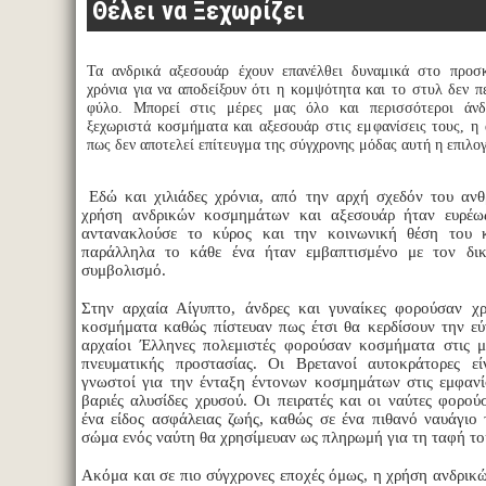
Θέλει να Ξεχωρίζει
Τα ανδρικά αξεσουάρ έχουν επανέλθει δυναμικά στο προσκ
χρόνια για να αποδείξουν ότι η κομψότητα και το στυλ δεν πε
φύλο. Μπορεί στις μέρες μας όλο και περισσότεροι άνδ
ξεχωριστά κοσμήματα και αξεσουάρ στις εμφανίσεις τους, η 
πως δεν αποτελεί επίτευγμα της σύγχρονης μόδας αυτή η επιλογ
Εδώ και χιλιάδες χρόνια, από την αρχή σχεδόν του ανθ
χρήση ανδρικών κοσμημάτων και αξεσουάρ ήταν ευρέως
αντανακλούσε το κύρος και την κοινωνική θέση του 
παράλληλα το κάθε ένα ήταν εμβαπτισμένο με τον δι
συμβολισμό.
Στην αρχαία Αίγυπτο, άνδρες και γυναίκες φορούσαν χ
κοσμήματα καθώς πίστευαν πως έτσι θα κερδίσουν την εύ
αρχαίοι Έλληνες πολεμιστές φορούσαν κοσμήματα στις 
πνευματικής προστασίας. Οι Βρετανοί αυτοκράτορες εί
γνωστοί για την ένταξη έντονων κοσμημάτων στις εμφανίσ
βαριές αλυσίδες χρυσού. Οι πειρατές και οι ναύτες φορο
ένα είδος ασφάλειας ζωής, καθώς σε ένα πιθανό ναυάγιο
σώμα ενός ναύτη θα χρησίμευαν ως πληρωμή για τη ταφή τ
Ακόμα και σε πιο σύγχρονες εποχές όμως, η χρήση ανδρικ