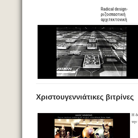
Radical design-
ριζοσπαστική
αρχιτεκτονική
Χριστουγεννιάτικες βιτρίνες
Η δ
την