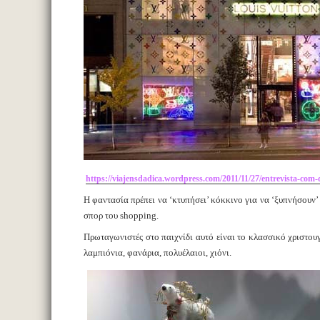
https://viajensdadica.wordpress.com/2011/11/27/entrevista-com-
Η φαντασία πρέπει να ‘κτυπήσει’ κόκκινο για να ‘ξυπνήσουν
σπορ του shopping.
Πρωταγωνιστές στο παιχνίδι αυτό είναι το κλασσικό χριστουγε
λαμπιόνια, φανάρια, πολυέλαιοι, χιόνι.