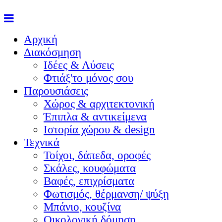
Αρχική
Διακόσμηση
Ιδέες & Λύσεις
Φτιάξ'το μόνος σου
Παρουσιάσεις
Χώρος & αρχιτεκτονική
Έπιπλα & αντικείμενα
Ιστορία χώρου & design
Τεχνικά
Τοίχοι, δάπεδα, οροφές
Σκάλες, κουφώματα
Βαφές, επιχρίσματα
Φωτισμός, θέρμανση/ ψύξη
Μπάνιο, κουζίνα
Οικολογική δόμηση