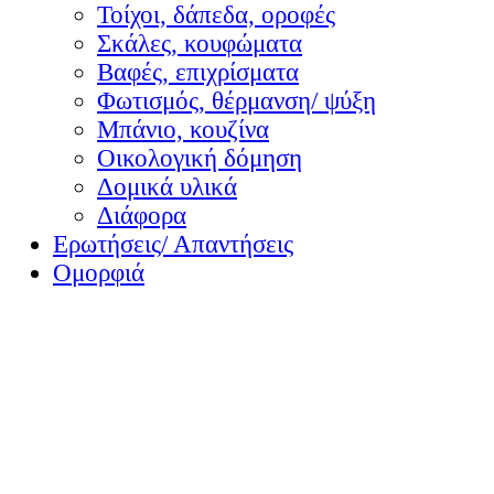
Τοίχοι, δάπεδα, οροφές
Σκάλες, κουφώματα
Βαφές, επιχρίσματα
Φωτισμός, θέρμανση/ ψύξη
Μπάνιο, κουζίνα
Οικολογική δόμηση
Δομικά υλικά
Διάφορα
Ερωτήσεις/ Απαντήσεις
Ομορφιά