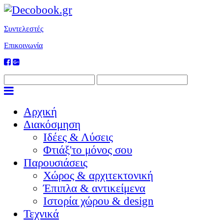
Συντελεστές
Επικοινωνία
Αρχική
Διακόσμηση
Ιδέες & Λύσεις
Φτιάξ'το μόνος σου
Παρουσιάσεις
Χώρος & αρχιτεκτονική
Έπιπλα & αντικείμενα
Ιστορία χώρου & design
Τεχνικά