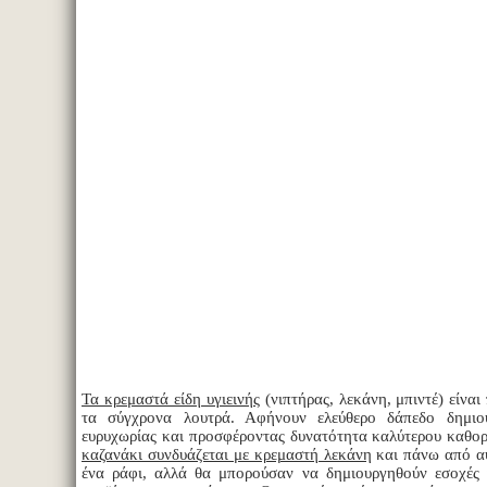
Τα κρεμαστά είδη υγιεινής
(νιπτήρας, λεκάνη, μπιντέ) είναι
τα σύγχρονα λουτρά. Αφήνουν ελεύθερο δάπεδο δημιο
ευρυχωρίας και προσφέροντας δυνατότητα καλύτερου καθο
καζανάκι συνδυάζεται με κρεμαστή λεκάνη
και πάνω από α
ένα ράφι, αλλά θα μπορούσαν να δημιουργηθούν εσοχές