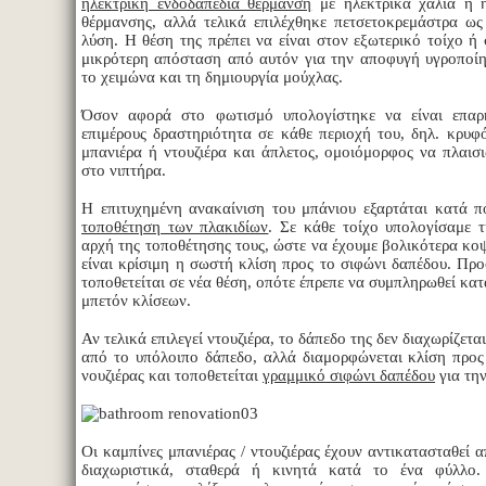
ηλεκτρική ενδοδαπέδια θέρμανση
με ηλεκτρικά χαλιά ή 
θέρμανσης, αλλά τελικά επιλέχθηκε πετσετοκρεμάστρα ως
λύση. Η θέση της πρέπει να είναι στον εξωτερικό τοίχο ή
μικρότερη απόσταση από αυτόν για την αποφυγή υγροποί
το χειμώνα και τη δημιουργία μούχλας.
Όσον αφορά στο φωτισμό υπολογίστηκε να είναι επαρ
επιμέρους δραστηριότητα σε κάθε περιοχή του, δηλ. κρυφό
μπανιέρα ή ντουζιέρα και άπλετος, ομοιόμορφος να πλαισ
στο νιπτήρα.
Η επιτυχημένη ανακαίνιση του μπάνιου εξαρτάται κατά 
τοποθέτηση των πλακιδίων
. Σε κάθε τοίχο υπολογίσαμε τ
αρχή της τοποθέτησης τους, ώστε να έχουμε βολικότερα κο
είναι κρίσιμη η σωστή κλίση προς το σιφώνι δαπέδου. Πρ
τοποθετείται σε νέα θέση, οπότε έπρεπε να συμπληρωθεί κα
μπετόν κλίσεων.
Αν τελικά επιλεγεί ντουζιέρα, το δάπεδο της δεν διαχωρίζετα
από το υπόλοιπο δάπεδο, αλλά διαμορφώνεται κλίση προς 
νουζιέρας και τοποθετείται
γραμμικό σιφώνι δαπέδου
για τη
Οι καμπίνες μπανιέρας / ντουζιέρας έχουν αντικατασταθεί 
διαχωριστικά, σταθερά ή κινητά κατά το ένα φύλλο