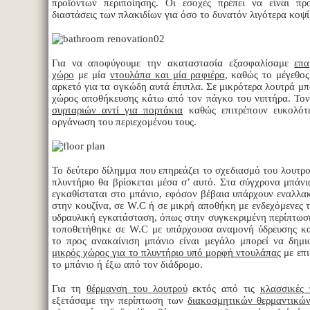
προϊόντων περιποίησης. Οι εσοχές πρέπει να είναι πρ
διαστάσεις των πλακιδίων για όσο το δυνατόν λιγότερα κοψ
Για να αποφύγουμε την ακαταστασία εξασφαλίσαμε
επα
χώρο
με μία
ντουλάπα και μία ραφιέρα
, καθώς το μέγεθος
αρκετό για τα ογκώδη αυτά έπιπλα. Σε μικρότερα λουτρά μπ
χώρος αποθήκευσης κάτω από τον πάγκο του νιπτήρα. Τον
συρταριών αντί για πορτάκια
καθώς επιτρέπουν ευκολότ
οργάνωση του περιεχομένου τους.
Το δεύτερο δίλημμα που επηρεάζει το σχεδιασμό του λουτρ
πλυντήριο θα βρίσκεται μέσα σ’ αυτό. Στα σύγχρονα μπάνι
εγκαθίσταται στο μπάνιο, εφόσον βέβαια υπάρχουν εναλλακ
στην κουζίνα, σε W.C ή σε μικρή αποθήκη με ενδεχόμενες 
υδραυλική εγκατάσταση, όπως στην συγκεκριμένη περίπτωσ
τοποθετήθηκε σε W.C με υπάρχουσα αναμονή ύδρευσης κα
το προς ανακαίνιση μπάνιο είναι μεγάλο μπορεί να δημ
μικρός χώρος για το πλυντήριο υπό μορφή ντουλάπας
με επι
το μπάνιο ή έξω από τον διάδρομο.
Για τη
θέρμανση του λουτρού
εκτός από τις
κλασσικές 
εξετάσαμε την περίπτωση των
διακοσμητικών θερμαντικώ