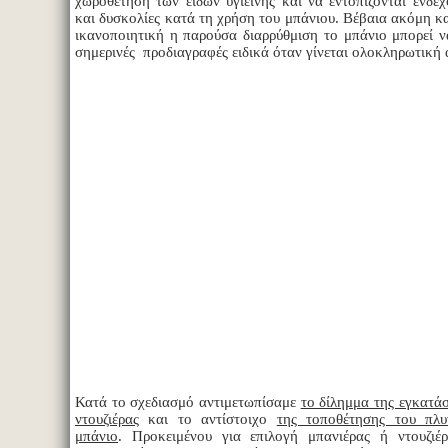
χωροθέτηση των ειδών υγιεινής και να εντοπίζονται ενδε
και δυσκολίες κατά τη χρήση του μπάνιου. Βέβαια ακόμη κα
ικανοποιητική η παρούσα διαρρύθμιση το μπάνιο μπορεί να
σημερινές προδιαγραφές ειδικά όταν γίνεται ολοκληρωτική 
Κατά το σχεδιασμό αντιμετωπίσαμε
το δίλημμα της εγκατά
ντουζιέρας
και το αντίστοιχο
της τοποθέτησης του πλυ
μπάνιο
. Προκειμένου για επιλογή μπανιέρας ή ντουζιέ