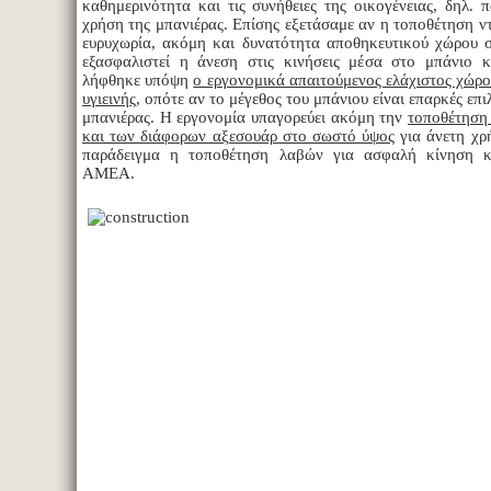
καθημερινότητα και τις συνήθειες της οικογένειας, δηλ. 
χρήση της μπανιέρας. Επίσης εξετάσαμε αν η τοποθέτηση ντ
ευρυχωρία, ακόμη και δυνατότητα αποθηκευτικού χώρου σ
εξασφαλιστεί η άνεση στις κινήσεις μέσα στο μπάνιο 
λήφθηκε υπόψη
ο εργονομικά απαιτούμενος ελάχιστος χώρο
υγιεινής
, οπότε αν το μέγεθος του μπάνιου είναι επαρκές επ
μπανιέρας. Η εργονομία υπαγορεύει ακόμη την
τοποθέτηση 
και των διάφορων αξεσουάρ στο σωστό ύψος
για άνετη χρ
παράδειγμα η τοποθέτηση λαβών για ασφαλή κίνηση κ
ΑΜΕΑ.