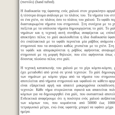
(πιστόλι) (hand tufted).
Η διαδικασία της ύφανσης ενός χαλιού στον χειροκίνητο αργαλ
ή τέσσερα άτομα ανάλογα με το πλάτος του. Τα νήματα του στη
σε ένα χτένι, σε πλάτος όσο το πλάτος του χαλιού. Το υφάδι πε
διασταυρωμένα νήματα του στημονιού. Στη συνέχεια με το χ
πιέζεται με τα υπόλοιπα νήματα δημιουργώντας το χαλί. Το χαλ
νημάτων και η τεχνική αυτή συνήθως αναφέρεται ως επίπε
αποκτήσει πέλος το χαλί ακολουθείται η ίδια διαδικασία ύφα
ότι εναλλακτικά με το υφάδι περνιέται μία ράβδος ανάμεσα
στημονιού που τα ανυψώνει καθώς χτυπιέται με το χτένι. Στη 
το υφάδι και απομακρύνεται η ράβδος αφήνοντας ανυψωμ
στημονιού με τη μορφή θηλειών, που είτε αφήνονται όπως ε
δίνοντας πλούσιο πέλος στο χαλί.
Η τεχνική κατασκευής του χαλιού με το χέρι κόμπο-κόμπο, μ
έχει μεταδοθεί από γενιά σε γενιά τεχνιτών. Το χαλί δημιουρ
των νημάτων με κόμπο γύρω από τα νήματα του στημονιο
αποτελείται από νήματα στημονιού και υφαδιού σε κάθετο αργα
είναι εξαιρετικά αργή και απαιτεί μακροχρόνια εκπαίδευσ
τεχνιτών. Κάθε νήμα στερεώνεται σφικτά και απαιτείται πο
κόμπων για να δημιουργηθεί ένα χαλί, που ουσιαστικά αποτελε
Ενδεικτικά αναφέρουμε ότι η ποιότητα ενός χαλιού αυξάνετα
των κόμπων του, που κυμαίνεται από 50000 έως 1000
τετραγωνικό μέτρο, ενώ ένας υφαντής μπορεί να υφάνει μέχρι
ημέρα.