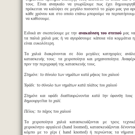
τους. Είναι αναγκαίο να γνωρίζουμε πως έχει δημιουργηθ
πρόκειται να καλύψει σε μεγάλο ποσοστό το χώρο μας για αρ
κάθε χρόνου και στο οποίο επάνω μπορούμε να περπατήσουμ
να καθίσουμε.
Ειδικά αν σκοπεύουμε με την
ανακαίνιση του σπιτιού
μας να
τα παλιά χαλιά μας ή να αγοράσουμε κάποια νέα κομμάτια 
είναι ευκολότερη.
Τα χαλιά διακρίνονται σε δύο μεγάλες κατηγορίες ανάλ
κατασκευής τους: τα χειροποίητα και μηχανοποίητα. Αναφέ
πριν την περιγραφή της κατασκευής τους.
Στημόνι: το σύνολο των νημάτων κατά μήκος του χαλιού
Υφάδι: το σύνολο των νημάτων κατά πλάτος του χαλιού
Στημόνι και υφάδι διασταυρώνονται κατά την ύφανση τους 
δημιουργείται το χαλί.
Πέλος: το πάχος του χαλιού
Τα χειροποίητα χαλιά κατασκευάζονται με τρεις τεχνικ
χειροκίνητο αργαλειό (hand loomed), κατασκευάζονται δένοντα
κόμπο με το χέρι ( hand knotted) ή περνώντας τα νήματα