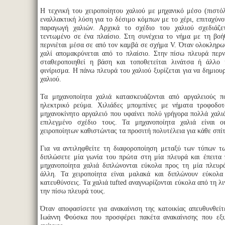
Η τεχνική του χειροποίητου χαλιού με μηχανικό μέσο (πιστό
εναλλακτική λύση για το δέσιμο κόμπων με το χέρι, επιταχύνο
παραγωγή χαλιών. Αρχικά το σχέδιο του χαλιού σχεδιάζ
τεντωμένο σε ένα πλαίσιο. Στη συνέχεια το νήμα με τη βοή
περνιέται μέσα σε από τον καμβά σε σχήμα V. Όταν ολοκληρωθ
χαλί απομακρύνεται από το πλαίσιο. Στην πίσω πλευρά περν
σταθεροποιηθεί η βάση και τοποθετείται λινάτσα ή άλλο
φινίρισμα. Η πάνω πλευρά του χαλιού ξυρίζεται για να δημιου
χαλιού.
Τα μηχανοποίητα χαλιά κατασκευάζονται από αργαλειούς π
ηλεκτρικό ρεύμα. Χιλιάδες μπομπίνες με νήματα τροφοδοτο
μηχανοκίνητο αργαλειό που υφαίνει πολύ γρήγορα πολλά χαλι
επιλεγμένο σχέδιο τους. Τα μηχανοποίητα χαλιά είναι ο
χειροποίητων καθιστώντας τα προσιτή πολυτέλεια για κάθε σπίτ
Για να αντιληφθείτε τη διαφοροποίηση μεταξύ των τύπων τ
διπλώσετε μία γωνία του πρώτα στη μία πλευρά και έπειτα
μηχανοποίητα χαλιά διπλώνονται εύκολα προς τη μία πλευρ
άλλη. Τα χειροποίητα είναι μαλακά και διπλώνουν εύκολα
κατευθύνσεις. Τα χαλιά tufted αναγνωρίζονται εύκολα από τη λ
την πίσω πλευρά τους.
Όταν αποφασίσετε για ανακαίνιση της κατοικίας απευθυνθείτ
Ιωάννη Φούσκα που προσφέρει πακέτα ανακαίνισης που εξυ