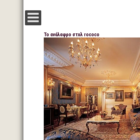
Το ανάλαφρο στυλ rococo