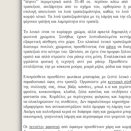
“πέφτει” περιμετρικά κατά 35-40 εκ. περίπου κάτω από 
τραπεζιού, ανεξάρτητα από το σχήμα του, ορθογώνιο ή ρο
επιλογή αποτελούν τα λινά τραπεζομάντηλα, καθώς το λινό 
κομψό υλικό. Τα λινά τραπεζομάντηλα με τη λάμψη και την εξ
φέρνουν γαλήνη και λαμπρότητα στο τραπέζι.
Το λευκό είναι το κυρίαρχο χρώμα, αλλά αρκετά δημοφιλή ε
φωτεινά χρώματα. Συνήθως έχουν λεπτοδουλεμένα κεντήμ
εξαιρετική αίσθηση στο χώρο. Στο κλασικό λευκό τραπεζομ
δώσουμε πινελιές χρώματος προσθέτοντας ένα
ράνερ
να διατ
τραπεζιού στο κέντρο του. Ωστόσο, αν έχετε ένα όμορφο ξύλιν
ορατό και απλά στρώστε ένα ράνερ στη μέση. Εναλλακτικά α
γιρλάντα φυσική ή τεχνητή αντί για ράνερ. Προσθέστε 
στολίζοντας την με κόκκινα μούρα, μικρά μήλα, ρόδια και πορτ
Επιπρόσθετα προσθέστε φωτάκια μπαταρίας με ζεστό λευκό 
παραδοσιακό ύφος στο τραπέζι. Οργανώστε μία
κεντρική σύν
της συλλογής σας, όπως βάζα, κανάτες, μπωλ κ.α και γεμίστ
φρούτα, κουκουνάρια, κλαδιά, ξύλα κανέλας και οτιδήποτε
φαντασία σας. Κορδέλες με περίτεχνους φιόγκους και λαμπε
να ολοκληρώσουν τις συνθέσεις. Δεν παραλείπουμε κηροπήγια 
υδραργύρου που αντικατοπτρίζουν πολύ όμορφα τη λάμψη των
Ακόμη και κυλινδρικά κεριά σε διάφορα ύψη και χρώματα μπο
οικονομική, γοητευτική λάμψη και ατμόσφαιρα στο γιορτινό τρα
Οι
πετσέτες φαγητού
από ύφασμα προσθέτουν χάρη και κομψό