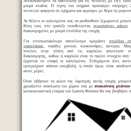
Αντικαταστήστε τα δακτυλίδια για τις πετσέτες με DIY λύσε
μικρά κλαδιά. Η τέχνη του origami προσφέρει υπέροχες 
πετσετών φαγητού σε σχήματα και φιγούρες με θέμα τη γιορτιν
Αν θέλετε οι καλεσμένοι σας να αισθανθούν ξεχωριστοί μποείτ
θέση τους στο τραπέζι τοποθετώντας
χειροποίητες κάρτες
μ
διακοσμημένες με μικρά στολίδια της εποχής.
Για εντυπωσιακότερο αποτέλεσμα κρεμάστε
στολίδια σ
τραπεζαρίας
, νιφάδες χιονιού, κουκουνάρες, αστέρια. Μικ
πινελιές στην πλάτη από τις καρέκλες αποτελούν ση
διακόσμησης, καθώς η καρέκλα είναι το πρώτο στοιχείο από 
έρχονται σε επαφή οι καλεσμένοι. Ενδεχόμενα όλες αυτέ
εμπεριέχουν κάποια υπερβολή, η οποία όμως είναι αποδεκτ
αυτές μέρες.
Όταν σβήσουν τα φώτα της λαμπερής αυτής εποχής μπορείτ
χρειάζεστε ανανέωση του χώρου σας με
ανακαίνιση μπάνιου
κατασκευαστική εταιρία του Ιωάννη Φούσκα θα σας βοηθήσει στ