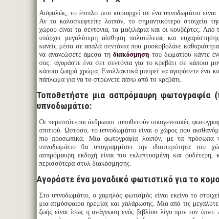
Ασφαλώς, το έπιπλο που κυριαρχεί σε ένα υπνοδωμάτιο είναι 
Αν το καλοσκεφτείτε λοιπόν, το σημαντικότερο στοιχείο τ
χώρου είναι τα σεντόνια, τα μαξιλάρια και οι κουβέρτες. Από 
υπάρχει μεγαλύτερη αίσθηση πολυτέλειας και ευχαρίστηση
κανείς μέσα σε απαλά σεντόνια που μοσκοβολάνε καθαριότητα.
να ανανεώσετε άμεσα τη
διακόσμηση
του δωματίου κάντε έν
σας: αγοράστε ένα σετ σεντόνια για το κρεβάτι σε κάποιο μο
κάποιο ζωηρό χρώμα. Εναλλακτικά μπορεί να αγοράσετε ένα κα
πάπλωμα για να το στρώνετε πάνω από το κρεβάτι.
Τοποθετήστε μια ασπρόμαυρη φωτογραφία (
υπνοδωμάτιο:
Οι περισσότεροι άνθρωποι τοποθετούν οικογενειακές φωτογραφ
σπιτιού. Ωστόσο, το υπνοδωμάτιο είναι ο χώρος που αισθανόμα
πιο προσωπικά. Μια φωτογραφία λοιπόν, με τα πρόσωπα 
υπνοδωμάτιο θα υπογραμμίσει την ιδιαιτερότητα του χ
ασπρόμαυρη εκδοχή είναι πιο εκλεπτυσμένη και ουδέτερη, κ
περισσότερα στυλ διακόσμησης.
Αγοράστε ένα μοναδικό φωτιστικό για το κομο
Στο υπνοδωμάτιο, ο χαμηλός φωτισμός είναι εκείνο το στοιχε
μια ατμόσφαιρα ηρεμίας και χαλάρωσης. Μια από τις μεγαλύτε
ζωής είναι ίσως η ανάγνωση ενός βιβλίου λίγο πριν τον ύπνο.