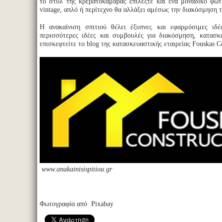
το στυλ της κρεβατοκάμαρας επιλέξτε και ένα μοναδικό φωτ
vintage, απλό ή περίτεχνο θα αλλάξει αμέσως την διακόσμησ
Η ανακαίνιση σπιτιού θέλει έξυπνες και εφαρμόσιμες ιδέ
περισσότερες ιδέες και συμβουλές για διακόσμηση, κατασκ
επισκεφτείτε το blog της κατασκευαστικής εταιρείας Fouskas Co
www.anakainisispitiou.gr
Φωτογραφία από Pixabay