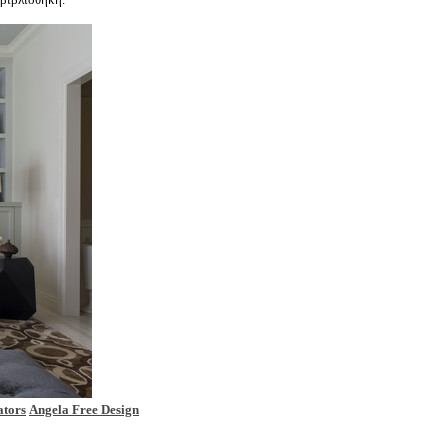
ators
Angela Free Design