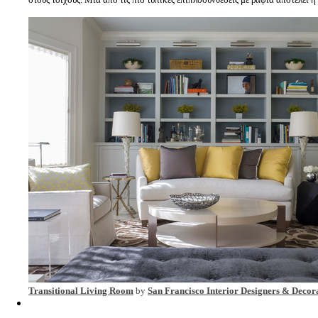
Transitional Living Room
by
San Francisco Interior Designers & Decor