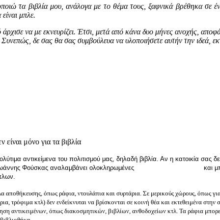
οιώ τα βιβλία μου, ανάλογα με το θέμα τους, ξαφνικά βρέθηκα σε ένα
 είναι μπλε.
 άρχισε να με εκνευρίζει. Έτσι, μετά από κάνα δυο μήνες ανοχής, αποφ
Συνεπώς, δε σας θα σας συμβούλευα να υλοποιήσετε αυτήν την ιδεά, εκ
λύτιμα αντικείμενα του πολιτισμού μας, δηλαδή βιβλία. Αν η κατοικία σας δε
α Ιωάννης Φούσκας αναλαμβάνει ολοκληρωμένες
ανακαινίσεις σπιτιών
και μ
ίπλων.
πλα αποθήκευσης, όπως ράφια, ντουλάπια και συρτάρια. Σε μερικούς χώρους, όπως γ
ρια, τρόφιμα κτλ) δεν ενδείκνυται να βρίσκονται σε κοινή θέα και εκτεθειμένα στη
ηση αντικειμένων, όπως διακοσμητικών, βιβλίων, ανθοδοχείων κτλ. Τα ράφια μπορεί
η βιβλιοθήκη.