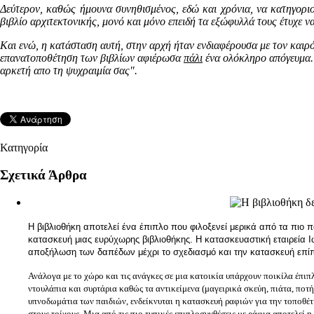
Δεύτερον, καθώς ήμουνα συνηθισμένος, εδώ και χρόνια, να κατηγοριοπ
βιβλίο αρχιτεκτονικής, μονό και μόνο επειδή τα εξώφυλλά τους έτυχε να
Και ενώ, η κατάσταση αυτή, στην αρχή ήταν ενδιαφέρουσα με τον καιρό
επανατοποθέτηση των βιβλίων αφιέρωσα
πάλι
ένα ολόκληρο απόγευμα. 
αρκετή απο τη ψυχραιμία σας".
Κατηγορία
ΙΔΕΕΣ & ΛΥΣΕΙΣ
Σχετικά Άρθρα
Η βιβλιοθήκη δεν είναι μόνο για τα βιβλία
Η βιβλιοθήκη αποτελεί ένα έπιπλο που φιλοξενεί μερικά από τα πιο πο
κατασκευή μιας ευρύχωρης βιβλιοθήκης. Η κατασκευαστική εταιρεί
αποξήλωση των δαπέδων μέχρι το σχεδιασμό και την κατασκευή επ
Ανάλογα με το χώρο και τις ανάγκες σε μια κατοικία υπάρχουν ποικίλα έπι
ντουλάπια και συρτάρια καθώς τα αντικείμενα (μαγειρικά σκεύη, πιάτα, ποτή
υπνοδωμάτια των παιδιών, ενδείκνυται η κατασκευή ραφιών για την τοποθέτ
στους τοίχους. Μια από τις πιο τυπικές επιπλοσυνθέσεις με ράφια αποτελεί 