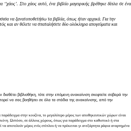
 ‘'χάος’. Στο χάος αυτό, ένα βιβλίο μαγειρικής βρέθηκε δίπλα σε ένα
άσισα να ξανατοποθετήσω τα βιβλία, όπως ήταν αρχικά. Για την
τός και αν θέλετε να σπαταλήσετε δύο ολόκληρα απογεύματα και
ν διαθέτει βιβλιοθήκη, τότε στην επόμενη ανακαίνιση σκεφτείτε σοβαρά την
πορεί να σας βοηθήσει σε όλα τα στάδια της ανακαίνισης, από την
ια παράδειγμα στην κουζίνα, το μεγαλύτερο μέρος των αποθηκευτικών χώρων είναι
ν σκόνη. Ωστόσο, σε άλλους χώρους, όπως για παράδειγμα στο καθιστικό ή στα
 να αποτελούν μέρος ενός επίπλου ή να πρόκειται γι ανεξάρτητα ράφια αναρτημένα