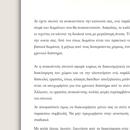
Αν έχετε σκοπό να ανακαινίσετε την κατοικία σας, ενώ παρά
σειρά των δωμάτιων που θα ανακαινιστούν. Ασφαλώς, το καλύτ
οι τεχνίτες να κάνουν τη δουλειά τους με μεγαλύτερη άνεση. Τί
την οικία σας; Από πιο όπως δωμάτιο είναι πιο πρακτικό να
βασικά δωμάτια; ή μήπως από τους δευτερεύοντες χώρους, έτσι
χρονικό διάστημα;
Αν η ανακαίνιση σπιτιού αφορά κυρίως σε διακοσμητικές επε
διακόσμηση του χώρου και να την υλοποιήσετε ενώ παράλλη
δύσκολες εργασίες, όπως αλλαγές δαπέδων αποξηλώσεις μπάν
είναι να αποχωρήσετε για ένα χρονικό διάστημα από το σπίτι
Άλλωστε, οι εργασίες ανακαίνισης πολλές φορές περιλαμβάνο
του σπιτιού.
Αν αποφασίσετε όμως να διακοσμήσετε μόνοι σας το σπίτι σα
παρακάτω συμβουλή. Να μην προχωρήσετε στην ανανέωση ό
σταδιακά.
Με απλά λόγια, λοιπόν, ξεκινήστε από τη διακόσμηση ενός 