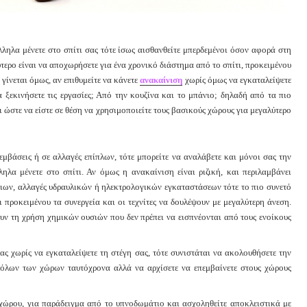
λληλα μένετε στο σπίτι σας τότε ίσως αισθανθείτε μπερδεμένοι όσον αφορά στη
ερο είναι να αποχωρήσετε για ένα χρονικό διάστημα από το σπίτι, προκειμένου
 γίνεται όμως, αν επιθυμείτε να κάνετε
ανακαίνιση
χωρίς όμως να εγκαταλείψετε
 ξεκινήσετε τις εργασίες; Από την κουζίνα και το μπάνιο; δηλαδή από τα πιο
 ώστε να είστε σε θέση να χρησιμοποιείτε τους βασικούς χώρους για μεγαλύτερο
μβάσεις ή σε αλλαγές επίπλων, τότε μπορείτε να αναλάβετε και μόνοι σας την
λα μένετε στο σπίτι. Αν όμως η ανακαίνιση είναι ριζική, και περιλαμβάνει
ιων, αλλαγές υδραυλικών ή ηλεκτρολογικών εγκαταστάσεων τότε το πιο συνετό
 προκειμένου τα συνεργεία και οι τεχνίτες να δουλέψουν με μεγαλύτερη άνεση.
υν τη χρήση χημικών ουσιών που δεν πρέπει να εισπνέονται από τους ενοίκους
ς χωρίς να εγκαταλείψετε τη στέγη σας, τότε συνιστάται να ακολουθήσετε την
λων των χώρων ταυτόχρονα αλλά να αρχίσετε να επεμβαίνετε στους χώρους
χώρου, για παράδειγμα από το υπνοδωμάτιο και ασχοληθείτε αποκλειστικά με