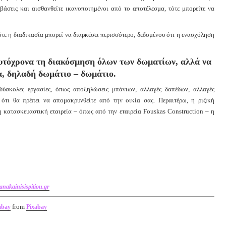
άσεις και αισθανθείτε ικανοποιημένοι από το αποτέλεσμα, τότε μπορείτε να
ε η διαδικασία μπορεί να διαρκέσει περισσότερο, δεδομένου ότι η ενασχόληση
αυτόχρονα τη διακόσμηση όλων των δωματίων, αλλά να
α, δηλαδή δωμάτιο – δωμάτιο.
 δύσκολες εργασίες, όπως αποξηλώσεις μπάνιων, αλλαγές δαπέδων, αλλαγές
 ότι θα πρέπει να απομακρυνθείτε από την οικία σας. Περαιτέρω, η ριζική
 κατασκευαστική εταιρεία – όπως από την εταιρεία Fouskas Construction – η
nakainisispitiou.gr
from
abay
Pixabay