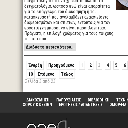
δειγματολόγιο σε ένα χρωματοπωλείο. Τα
δειγματολόγια, ωστόσο ενώ είναι απαραίτητα
για το επάγγελμα του διακοσμητή ή του
κατασκευαστή που αναλαμβάνει ανακαινίσεις
διαμερισμάτων και σπιτιών, εντούτοις για τον
ερασιτέχνη μπορεί να είναι παραπλανητικά.
Πράγματι, η επιλογή χρώματος για τους τοίχους
του σπιτιού…
Διαβάστε περισσότερα...
Έναρξη
Προηγούμενο
1
2
3
4
5
6
10
Επόμενο
Τέλος
Σελίδα 3 από 23
ΔΙΑΚΟΣΜΗΣΗ
ΠΑΡΟΥΣΙΑΣΕΙΣ
ΒΙΒΛΙΟΘΗΚΗ
ΤΕΧΝΙ
ΧΩΡΟΥ & DESIGN
ΕΡΩΤΗΣΕΙΣ / ΑΠΑΝΤΗΣΕΙΣ
ΟΜΟΡΦΙΑ