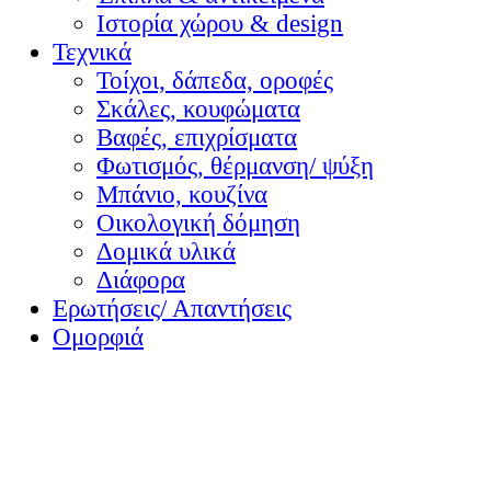
Ιστορία χώρου & design
Τεχνικά
Τοίχοι, δάπεδα, οροφές
Σκάλες, κουφώματα
Βαφές, επιχρίσματα
Φωτισμός, θέρμανση/ ψύξη
Μπάνιο, κουζίνα
Οικολογική δόμηση
Δομικά υλικά
Διάφορα
Ερωτήσεις/ Απαντήσεις
Ομορφιά