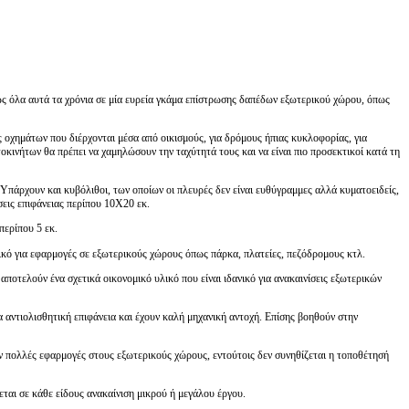
νώς όλα αυτά τα χρόνια σε μία ευρεία γκάμα επίστρωσης δαπέδων εξωτερικού χώρου, όπως
 οχημάτων που διέρχονται μέσα από οικισμούς, για δρόμους ήπιας κυκλοφορίας, για
κινήτων θα πρέπει να χαμηλώσουν την ταχύτητά τους και να είναι πιο προσεκτικοί κατά τη
 Υπάρχουν και κυβόλιθοι, των οποίων οι πλευρές δεν είναι ευθύγραμμες αλλά κυματοειδείς,
σεις επιφάνειας περίπου 10Χ20 εκ.
περίπου 5 εκ.
ανικό για εφαρμογές σε εξωτερικούς χώρους όπως πάρκα, πλατείες, πεζόδρομους κτλ.
οτελούν ένα σχετικά οικονομικό υλικό που είναι ιδανικό για ανακαινίσεις εξωτερικών
 αντιολισθητική επιφάνεια και έχουν καλή μηχανική αντοχή. Επίσης βοηθούν στην
ν πολλές εφαρμογές στους εξωτερικούς χώρους, εντούτοις δεν συνηθίζεται η τοποθέτησή
ται σε κάθε είδους ανακαίνιση μικρού ή μεγάλου έργου.