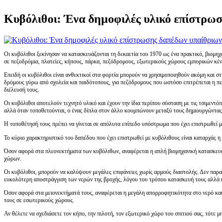
Κυβόλιθοι: Ένα δημοφιλές υλικό επίστρω
Οι κυβόλιθοι ξεκίνησαν να κατασκευάζονται τη δεκαετία του 1970 ως ένα πρακτικό, βιομη
σε πεζοδρόμια, πλατείες, κήπους, πάρκα, πεζόδρομους, εξωτερικούς χώρους εμπορικών κ
Επειδή οι κυβόλιθοι είναι ανθεκτικοί στα φορτία μπορούν να χρησιμοποιηθούν ακόμη και 
δρόμους γύρω από σχολεία και παιδότοπους, για πεζόδρομους που ωστόσο επιτρέπεται η περ
διέλευσή τους.
Οι κυβόλιθοι αποτελούν τεχνητό υλικό και έχουν την ίδια περίπου σύσταση με τις τσιμεντό
αλλά όταν τοποθετούνται, ο ένας δίπλα στον άλλο κουμπώνουν μεταξύ τους δημιουργώντας ε
Η τοποθέτησή τους πρέπει να γίνεται σε απόλυτα επίπεδο υπόστρωμα που έχει επιστρωθεί μ
Το κύριο χαρακτηριστικό του δαπέδου που έχει επιστρωθεί με κυβόλιθους είναι καταρχάς η 
Όσον αφορά στα πλεονεκτήματα των κυβόλιθων, αναφέρεται η απλή βιομηχανική κατασκευή χ
χώρων.
Οι κυβόλιθοι, μπορούν να καλύψουν μεγάλες επιφάνειες χωρίς αρμούς διαστολής. Δεν παρα
ευκολότερη αποστράγγιση των νερών της βροχής, λόγου του τρόπου κατασκευή τους αλλά 
Όσον αφορά στα μειονεκτήματά τους, αναφέρεται η μεγάλη απορροφητικότητα στο νερό και 
τους σε εσωτερικούς χώρους.
Αν θέλετε να σχεδιάσετε τον κήπο, την πιλοτή, τον εξωτερικό χώρο του σπιτιού σας, τότε μ