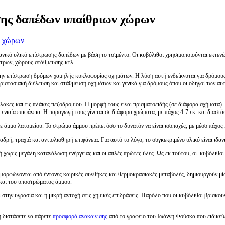
σης δαπέδων υπαίθριων χώρων
χανικό υλικό επίστρωσης δαπέδων με βάση το τσιμέντο. Οι κυβόλιθοι χρησιμοποιούνται εκτε
έντρων, χώρους στάθμευσης κτλ.
στην επίστρωση δρόμων χαμηλής κυκλοφορίας οχημάτων. Η λύση αυτή ενδείκνυται για δρόμους
ιστασιακή διέλευση και στάθμευση οχημάτων και γενικά για δρόμους όπου οι οδηγοί των αυτο
πλακες και τις πλάκες πεζοδρομίου. Η μορφή τους είναι πρισματοειδής (σε διάφορα σχήματα).
νιαία επιφάνεια. Η παραγωγή τους γίνεται σε διάφορα χρώματα, με πάχος 4-7 εκ. και διαστά
ε άμμο λατομείου. Το στρώμα άμμου πρέπει όσο το δυνατόν να είναι ισοπαχές, με μέσο πάχος 
αδρή, τραχιά και αντιολισθηρή επιφάνεια. Για αυτό το λόγο, το συγκεκριμένο υλικό είναι ιδ
ωρίς μεγάλη κατανάλωση ενέργειας και οι απλές πρώτες ύλες. Ως εκ τούτου, οι κυβόλιθοι απ
μορφώνονται από έντονες καιρικές συνθήκες και θερμοκρασιακές μεταβολές, δημιουργούν μία
και του υποστρώματος άμμου.
στην υγρασία και η μικρή αντοχή στις χημικές επιδράσεις. Παρόλο που οι κυβόλιθοι βρίσκου
η διστάσετε να πάρετε
προσφορά ανακαίνισης
από το γραφείο του Ιωάννη Φούσκα που ειδικεύε