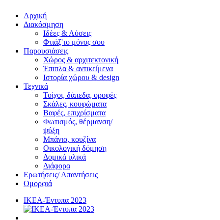
Αρχική
Διακόσμηση
Ιδέες & Λύσεις
Φτιάξ'το μόνος σου
Παρουσιάσεις
Χώρος & αρχιτεκτονική
Έπιπλα & αντικείμενα
Ιστορία χώρου & design
Τεχνικά
Τοίχοι, δάπεδα, οροφές
Σκάλες, κουφώματα
Βαφές, επιχρίσματα
Φωτισμός, θέρμανση/
ψύξη
Μπάνιο, κουζίνα
Οικολογική δόμηση
Δομικά υλικά
Διάφορα
Ερωτήσεις/ Απαντήσεις
Ομορφιά
ΙΚΕΑ-Έντυπα 2023