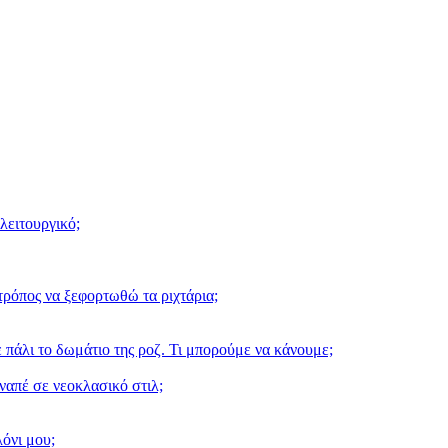
λειτουργικό;
ρόπος να ξεφορτωθώ τα ριχτάρια;
 πάλι το δωμάτιο της ροζ. Τι μπορούμε να κάνουμε;
ναπέ σε νεοκλασικό στιλ;
λόνι μου;