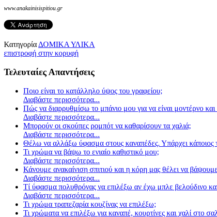
www.anakainisispitiou.gr
Κατηγορία
ΔΟΜΙΚΑ ΥΛΙΚΑ
επιστροφή στην κορυφή
Τελευταίες Απαντήσεις
Ποιο είναι το κατάλληλο ύψος του γραφείου;
Διαβάστε περισσότερα...
Πώς να διαρρυθμίσω το μπάνιο μου για να είναι μοντέρνο και 
Διαβάστε περισσότερα...
Μπορούν οι σκούπες ρομπότ να καθαρίσουν τα χαλιά;
Διαβάστε περισσότερα...
Θέλω να αλλάξω ύφασμα στους καναπέδες. Υπάρχει κάποιος τ
Τι χρώμα να βάψω το ενιαίο καθιστικό μου;
Διαβάστε περισσότερα...
Κάνουμε ανακαίνιση σπιτιού και η κόρη μας θέλει να βάψουμε
Διαβάστε περισσότερα...
Τί ύφασμα πολυθρόνας να επιλέξω αν έχω μπλε βελούδινο κα
Διαβάστε περισσότερα...
Τι χρώμα τραπεζαρία κουζίνας να επιλέξω;
Τι χρώματα να επιλέξω για καναπέ, κουρτίνες και χαλί στο σα