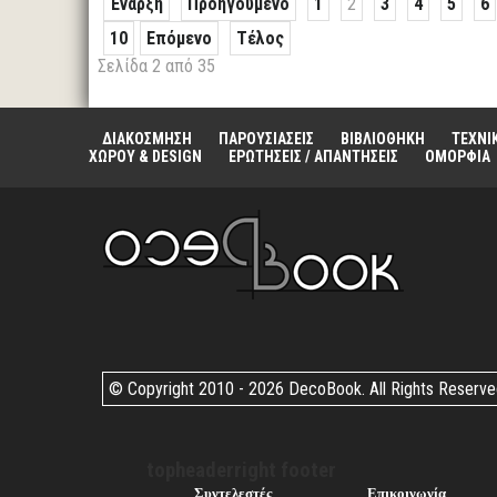
Έναρξη
Προηγούμενο
1
2
3
4
5
6
10
Επόμενο
Τέλος
Σελίδα 2 από 35
ΔΙΑΚΟΣΜΗΣΗ
ΠΑΡΟΥΣΙΑΣΕΙΣ
ΒΙΒΛΙΟΘΗΚΗ
ΤΕΧΝΙ
ΧΩΡΟΥ & DESIGN
ΕΡΩΤΗΣΕΙΣ / ΑΠΑΝΤΗΣΕΙΣ
ΟΜΟΡΦΙΑ
© Copyright 2010 -
2026 DecoBook. All Rights Reserv
topheaderright footer
Συντελεστές
Επικοινωνία