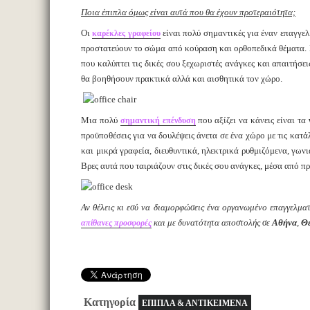
Ποια έπιπλα όμως είναι αυτά που θα έχουν προτεραιότητα;
Οι
είναι πολύ σημαντικές για έναν επαγγε
καρέκλες γραφείου
προστατεύουν το σώμα από κούραση και ορθοπεδικά θέματα. Μπ
που καλύπτει τις δικές σου ξεχωριστές ανάγκες και απαιτήσε
θα βοηθήσουν πρακτικά αλλά και αισθητικά τον χώρο.
Μια πολύ
που αξίζει να κάνεις είναι τα
σημαντική επένδυση
προϋποθέσεις για να δουλέψεις άνετα σε ένα χώρο με τις κατ
και μικρά γραφεία, διευθυντικά, ηλεκτρικά ρυθμιζόμενα, γων
Βρες αυτά που ταιριάζουν στις δικές σου ανάγκες, μέσα από π
Αν θέλεις κι εσύ να διαμορφώσεις ένα οργανωμένο επαγγελμα
και με δυνατότητα αποστολής σε
Αθήνα
,
Θ
απίθανες προσφορές
Κατηγορία
ΕΠΙΠΛΑ & ΑΝΤΙΚΕΙΜΕΝΑ