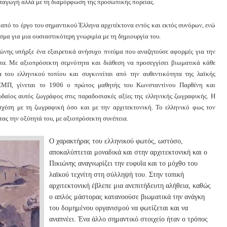
 καταγωγή αλλά με τη διαμόρφωση της προσωπικής πορείας.
ω από το έργο του σημαντικού Έλληνα αρχιτέκτονα εντός και εκτός συνόρων, ενώ
σμα για μια ουσιαστικότερη γνωριμία με τη δημιουργία του.
ώνης υπήρξε ένα εξαιρετικά ανήσυχο πνεύμα που αναζητούσε αφορμές για την
πα. Με αξιοπρόσεκτη σεμνότητα και διάθεση να προσεγγίσει βιωματικά κάθε
α του ελληνικού τοπίου και συγκινείται από την αυθεντικότητα της λαϊκής
 ΕΜΠ, γίνεται το 1906 ο πρώτος μαθητής του Κωνσταντίνου Παρθένη και
υδαίος αυτός ζωγράφος στις παραδοσιακές αξίες της ελληνικής ζωγραφικής. Η
 σχέση με τη ζωγραφική όσο και με την αρχιτεκτονική. Το ελληνικό φως τον
τας την οξύτητά του, με αξιοπρόσεκτη συνέπεια.
Ο χαρακτήρας του ελληνικού φωτός, ωστόσο,
αποκαλύπτεται μοναδικά και στην αρχιτεκτονική και ο
Πικιώνης αναγνωρίζει την ευφυΐα και το μόχθο του
λαϊκού τεχνίτη στη σύλληψή του. Στην τοπική
αρχιτεκτονική έβλεπε μια ανεπιτήδευτη αλήθεια, καθώς
ο απλός μάστορας κατανοούσε βιωματικά την ανάγκη
του δομημένου οργανισμού να φωτίζεται και να
αναπνέει. Ένα άλλο σημαντικό στοιχείο ήταν ο τρόπος