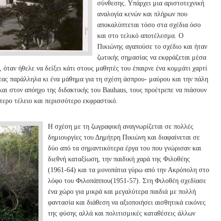
σύνθεσης. Υπάρχει μια αριστοτεχνική
αναλογία κενών και πλήρων που
αποκαλύπτεται τόσο στα σχέδια όσο
και στο τελικό αποτέλεσμα. Ο
Πικιώνης αγαπούσε το σχέδιο και ήταν
ζωτικής σημασίας να εκφράζεται μέσα
όταν ήθελε να δείξει κάτι στους μαθητές του έπαιρνε ένα κομμάτι χαρτί
ντας παράλληλα κι ένα μάθημα για τη σχέση άσπρου- μαύρου και την πάλη
και στον απόηχο της διδακτικής του Bauhaus, τους προέτρεπε να πιάσουν
γότερο τέλειο και περισσότερο εκφραστικό.
Η σχέση με τη ζωγραφική αναγνωρίζεται σε πολλές
δημιουργίες του Δημήτρη Πικιώνη και διαφαίνεται σε
δύο από τα σημαντικότερα έργα του που γνώρισαν και
διεθνή καταξίωση, την παιδική χαρά της Φιλοθέης
(1961-64) και τα μονοπάτια γύρω από την Ακρόπολη στο
λόφο του Φιλοπάππου(1951-57). Στη Φιλοθέη σχεδίασε
ένα χώρο για μικρά και μεγαλύτερα παιδιά με πολλή
φαντασία και διάθεση να αξιοποιήσει αισθητικά εικόνες
της φύσης αλλά και πολιτισμικές καταθέσεις άλλων