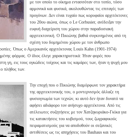
με τον οποίο το οίκημα εντασσόταν στο τοπίο, τόσο
αρμονικά και φυσικά, ακολουθώντας τις επιταγές των
προγόνων. Δεν είναι τυχαίο πως κορυφαίοι αρχιτέκτονες
του 20ου αιώνα, όπως ο Le Corbusier, ανέδειξαν την
ευφυή διαχείριση του χώρου στην παραδοσιακή
αρχιτεκτονική. Ο Πικιώνης βαθιά συγκινημένος από τη
σχέση του δομημένου χώρου με τον άνθρωπο
ρροπίες. Όπως ο Αμερικανός αρχιτέκτονας Louis Kahn (1901-1974)
μένης φόρμας. Ο ίδιος έλεγε χαρακτηριστικά: Ήταν φορές που
τη γη, εις τους ογκώδεις τοίχους και τις καμάρες των, ήταν η ψυχή μου
μο πλήθος των.
Την εποχή που ο Πικιώνης διαμόρφωνε τον χαρακτήρα
της αρχιτεκτονικής του, ο μοντερνισμός άλλαζε τη
φυσιογνωμία των τεχνών, κι αυτό δεν ήταν δυνατό να
αφήσει αδιάφορο τον ανήσυχο αρχιτέκτονα. Από τις
ατέλειωτες συζητήσεις με τον Xατζηκυριάκο-Γκίκα για
τις κατακτήσεις του κυβισμού, τους ζωγραφικούς
πειραματισμούς για να αποδοθούν οι σεζανικές
αντιθέσεις ως τις απηχήσεις του Bauhaus και του