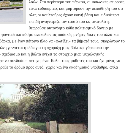
λαών. Στο περίπτερο του πάρκου, οι ιαπωνικές επιρροές
είναι ευδιάκριτες και μαρτυρούν την πεποίθησή του ότι
όλες οι κουλτούρες έχουν κοινή βάση και ειδικότερα
επειδή αναγνώριζε τον εαυτό του ως ανατολίτη,
θεωρούσε αυτονόητο κάθε πολιτισμικό δάνειο με
α φανταστικό κόσμο ανακαλώντας παιδικές μνήμες δικές του αλλά και
άρκα, με έναν πέτρινο ήλιο να «φωτίζει» τα βήματά τους, σκαρώνουν το
ώνη γεννιέται η ιδέα για τη «χάραξη μιας βόλτας» γύρω από την
σχεδιασμό και η βόλτα ενέχει το στοιχείο μιας ψυχολογικής
ρε να συνδυάσει πετυχημένα. Καλεί τους μαθητές του και όχι μόνο, να
άραξε το δρόμο προς αυτό, χωρίς κανένα ακαδημαϊκό υπόβαθρο, απλά