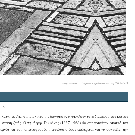
http://www.artingreece.gr/artnews.php?ID=889
ριση
ς κατάπτωσης, οι πρίγκιπες της διανόησης ανακαλούν το ενδιαφέρον του κοινού
κή στάση ζωής. Ο Δημήτρης Πικιώνης (1887-1968) θα αποποιούταν φυσικά τον
σεμνότητα και ταπεινοφροσύνη, ωστόσο ο όρος επιλέγεται για να αναδείξει την