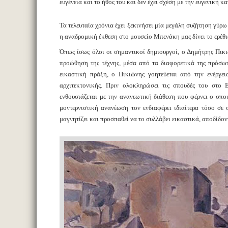
ευγένεια και το ήθος του και δεν έχει σχέση με την ευγενική
Τα τελευταία χρόνια έχει ξεκινήσει μία μεγάλη συζήτηση γύρ
η αναδρομική έκθεση στο μουσείο Μπενάκη μας δίνει το ερέθι
Όπως ίσως όλοι οι σημαντικοί δημιουργοί, ο Δημήτρης Πικι
προώθηση της τέχνης, μέσα από τα διαφορετικά της πρόσω
εικαστική πράξη, ο Πικιώνης γοητεύεται από την ενέργει
αρχιτεκτονικής. Πριν ολοκληρώσει τις σπουδές του στο
ενθουσιάζεται με την ανανεωτική διάθεση που φέρνει ο σπο
μοντερνιστική ανανέωση τον ενδιαφέρει ιδιαίτερα τόσο σε
μαγνητίζει και προσπαθεί να το συλλάβει εικαστικά, αποδίδον