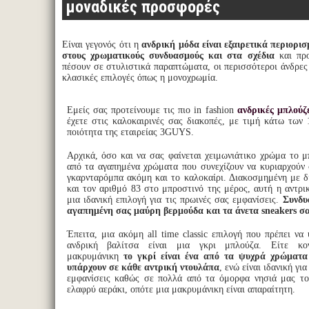
μοναδικές προσφορές
Είναι γεγονός ότι η
ανδρική μόδα είναι εξαιρετικά περιορι
στους χρωματικούς συνδυασμούς και στα σχέδια
και προ
πέσουν σε στυλιστικά παραπτώματα, οι περισσότεροι άνδρες 
κλασικές επιλογές όπως η μονοχρωμία.
Εμείς σας προτείνουμε τις πιο in fashion
ανδρικές μπλούζ
έχετε στις καλοκαιρινές σας διακοπές, με τιμή κάτω των 
ποιότητα της εταιρείας 3GUYS.
Αρχικά, όσο και να σας φαίνεται χειμωνιάτικο χρώμα το μ
από τα αγαπημένα χρώματα που συνεχίζουν να κυριαρχούν 
γκαρνταρόμπα ακόμη και το καλοκαίρι. Διακοσμημένη με δι
και τον αριθμό 83 στο μπροστινό της μέρος, αυτή η αντρι
μια ιδανική επιλογή για τις πρωινές σας εμφανίσεις.
Συνδυ
αγαπημένη σας μαύρη βερμούδα και τα άνετα sneakers σα
Έπειτα, μια ακόμη all time classic επιλογή που πρέπει να
ανδρική βαλίτσα είναι μια γκρι μπλούζα. Είτε κον
μακρυμάνικη
το γκρί είναι ένα από τα ψυχρά χρώματα
υπάρχουν σε κάθε αντρική ντουλάπα
, ενώ είναι ιδανική για
εμφανίσεις καθώς σε πολλά από τα όμορφα νησιά μας το
ελαφρύ αεράκι, οπότε μια μακρυμάνικη είναι απαραίτητη.