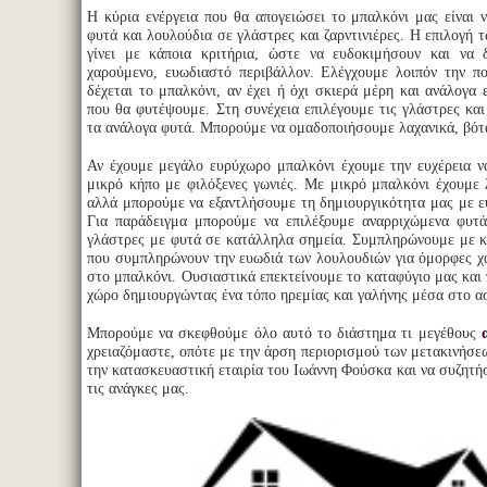
Η κύρια ενέργεια που θα απογειώσει το μπαλκόνι μας είναι 
φυτά και λουλούδια σε γλάστρες και ζαρντινιέρες. Η επιλογή 
γίνει με κάποια κριτήρια, ώστε να ευδοκιμήσουν και να 
χαρούμενο, ευωδιαστό περιβάλλον. Ελέγχουμε λοιπόν την π
δέχεται το μπαλκόνι, αν έχει ή όχι σκιερά μέρη και ανάλογα 
που θα φυτέψουμε. Στη συνέχεια επιλέγουμε τις γλάστρες και 
τα ανάλογα φυτά. Μπορούμε να ομαδοποιήσουμε λαχανικά, βότα
Αν έχουμε μεγάλο ευρύχωρο μπαλκόνι έχουμε την ευχέρεια 
μικρό κήπο με φιλόξενες γωνιές. Με μικρό μπαλκόνι έχουμε λ
αλλά μπορούμε να εξαντλήσουμε τη δημιουργικότητα μας με ε
Για παράδειγμα μπορούμε να επιλέξουμε αναρριχώμενα φυτ
γλάστρες με φυτά σε κατάλληλα σημεία. Συμπληρώνουμε με κ
που συμπληρώνουν την ευωδιά των λουλουδιών για όμορφες χ
στο μπαλκόνι. Ουσιαστικά επεκτείνουμε το καταφύγιο μας και 
χώρο δημιουργώντας ένα τόπο ηρεμίας και γαλήνης μέσα στο α
Μπορούμε να σκεφθούμε όλο αυτό το διάστημα τι μεγέθους
χρειαζόμαστε, οπότε με την άρση περιορισμού των μετακινήσε
την κατασκευαστική εταιρία του Ιωάννη Φούσκα και να συζητήσ
τις ανάγκες μας.