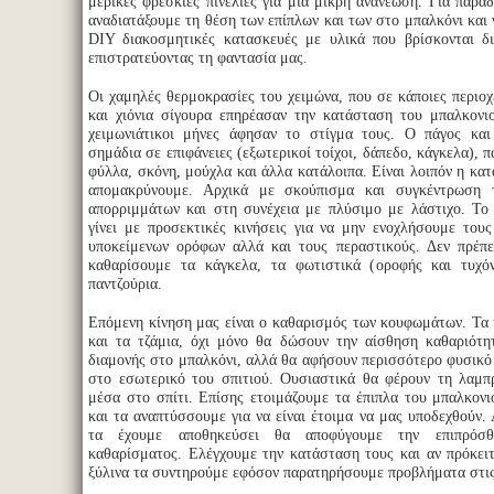
μερικές φρέσκιες πινελιές για μια μικρή ανανέωση. Για παρά
αναδιατάξουμε τη θέση των επίπλων και των στο μπαλκόνι και 
DIY διακοσμητικές κατασκευές με υλικά που βρίσκονται δι
επιστρατεύοντας τη φαντασία μας.
Οι χαμηλές θερμοκρασίες του χειμώνα, που σε κάποιες περιοχ
και χιόνια σίγουρα επηρέασαν την κατάσταση του μπαλκονι
χειμωνιάτικοι μήνες άφησαν το στίγμα τους. Ο πάγος και
σημάδια σε επιφάνειες (εξωτερικοί τοίχοι, δάπεδο, κάγκελα), 
φύλλα, σκόνη, μούχλα και άλλα κατάλοιπα. Είναι λοιπόν η κατ
απομακρύνουμε. Αρχικά με σκούπισμα και συγκέντρωση 
απορριμμάτων και στη συνέχεια με πλύσιμο με λάστιχο. Το
γίνει με προσεκτικές κινήσεις για να μην ενοχλήσουμε του
υποκείμενων ορόφων αλλά και τους περαστικούς. Δεν πρέπε
καθαρίσουμε τα κάγκελα, τα φωτιστικά (οροφής και τυχόν
παντζούρια.
Επόμενη κίνηση μας είναι ο καθαρισμός των κουφωμάτων. Τ
και τα τζάμια, όχι μόνο θα δώσουν την αίσθηση καθαριότη
διαμονής στο μπαλκόνι, αλλά θα αφήσουν περισσότερο φυσικό
στο εσωτερικό του σπιτιού. Ουσιαστικά θα φέρουν τη λαμπ
μέσα στο σπίτι. Επίσης ετοιμάζουμε τα έπιπλα του μπαλκονι
και τα αναπτύσσουμε για να είναι έτοιμα να μας υποδεχθούν. 
τα έχουμε αποθηκεύσει θα αποφύγουμε την επιπρόσθ
καθαρίσματος. Ελέγχουμε την κατάσταση τους και αν πρόκειτ
ξύλινα τα συντηρούμε εφόσον παρατηρήσουμε προβλήματα στις 